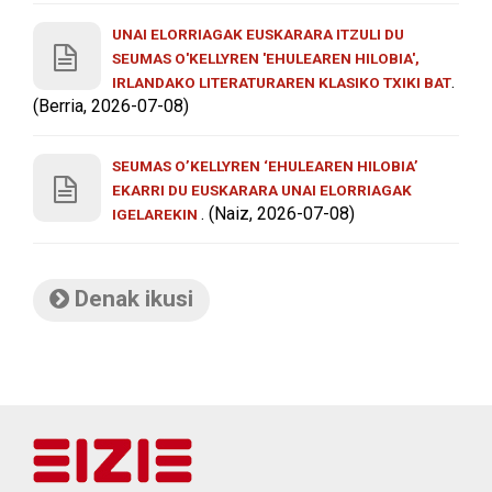
UNAI ELORRIAGAK EUSKARARA ITZULI DU
SEUMAS O'KELLYREN 'EHULEAREN HILOBIA',
.
IRLANDAKO LITERATURAREN KLASIKO TXIKI BAT
(Berria, 2026-07-08)
SEUMAS O’KELLYREN ‘EHULEAREN HILOBIA’
EKARRI DU EUSKARARA UNAI ELORRIAGAK
. (Naiz, 2026-07-08)
IGELAREKIN
Denak ikusi