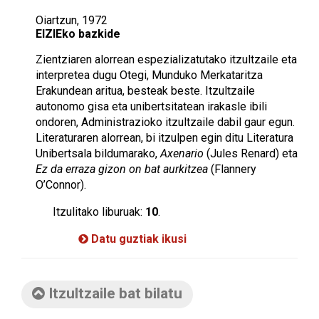
Oiartzun, 1972
EIZIEko bazkide
Zientziaren alorrean espezializatutako itzultzaile eta
interpretea dugu Otegi, Munduko Merkataritza
Erakundean aritua, besteak beste. Itzultzaile
autonomo gisa eta unibertsitatean irakasle ibili
ondoren, Administrazioko itzultzaile dabil gaur egun.
Literaturaren alorrean, bi itzulpen egin ditu Literatura
Unibertsala bildumarako,
Axenario
(Jules Renard) eta
Ez da erraza gizon on bat aurkitzea
(Flannery
O’Connor).
Itzulitako liburuak:
10
.
Datu guztiak ikusi
Itzultzaile bat bilatu