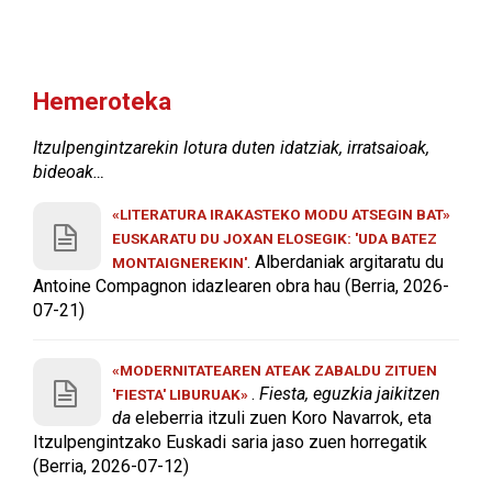
Hemeroteka
Itzulpengintzarekin lotura duten idatziak, irratsaioak,
bideoak…
«LITERATURA IRAKASTEKO MODU ATSEGIN BAT»
EUSKARATU DU JOXAN ELOSEGIK: 'UDA BATEZ
. Alberdaniak argitaratu du
MONTAIGNEREKIN'
Antoine Compagnon idazlearen obra hau (Berria, 2026-
07-21)
«MODERNITATEAREN ATEAK ZABALDU ZITUEN
.
Fiesta, eguzkia jaikitzen
'FIESTA' LIBURUAK»
da
eleberria itzuli zuen Koro Navarrok, eta
Itzulpengintzako Euskadi saria jaso zuen horregatik
(Berria, 2026-07-12)