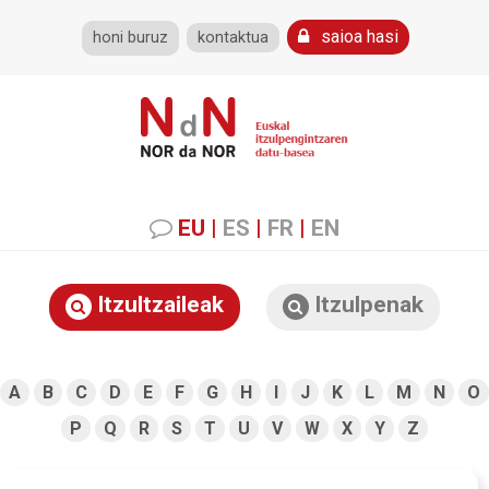
saioa hasi
honi buruz
kontaktua
EU
|
ES
|
FR
|
EN
Itzultzaileak
Itzulpenak
A
B
C
D
E
F
G
H
I
J
K
L
M
N
O
P
Q
R
S
T
U
V
W
X
Y
Z