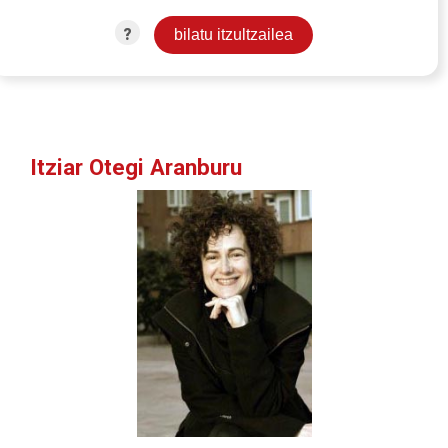
?
Itziar Otegi Aranburu