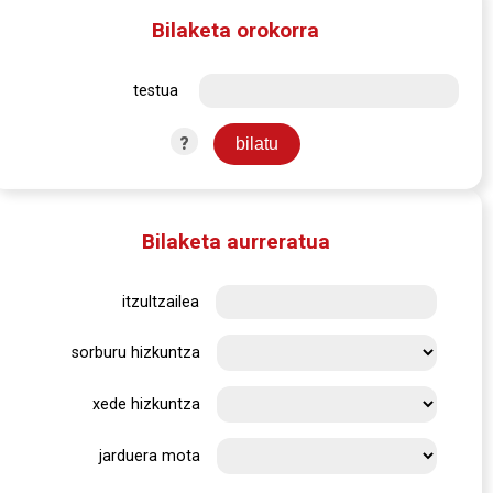
Bilaketa orokorra
testua
?
Bilaketa aurreratua
itzultzailea
sorburu hizkuntza
xede hizkuntza
jarduera mota