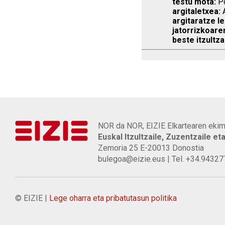
testu mota:
Po
argitaletxea:
A
argitaratze le
jatorrizkoare
beste itzultza
NOR da NOR, EIZIE Elkartearen ekim
Euskal Itzultzaile, Zuzentzaile et
Zemoria 25 E-20013 Donostia
bulegoa@eizie.eus | Tel. +34.9432
© EIZIE |
Lege oharra eta pribatutasun politika