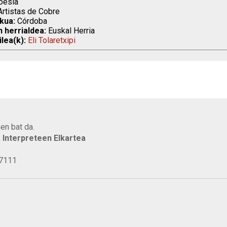
esia
rtistas de Cobre
kua:
Córdoba
n herrialdea:
Euskal Herria
ilea(k):
Eli Tolaretxipi
en bat da.
a Interpreteen Elkartea
77111