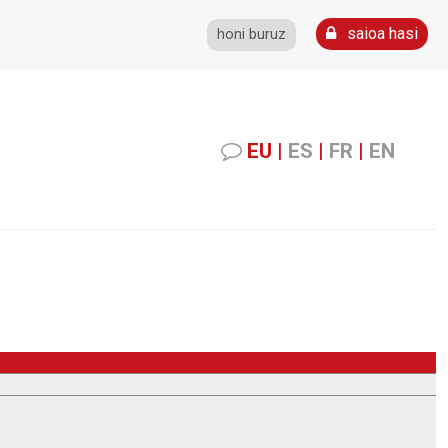
saioa hasi
honi buruz
EU
|
ES
|
FR
|
EN