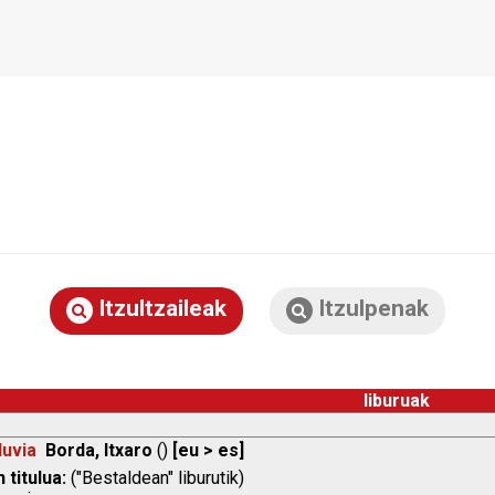
Itzultzaileak
Itzulpenak
liburuak
luvia
Borda, Itxaro
()
[eu > es]
 titulua:
("Bestaldean" liburutik)