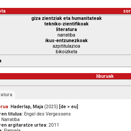
ota
sor
giza zientziak eta humanitateak
tekniko-zientifikoak
literatura
narratiba
ikus-entzunezkoak
azpititulazioa
bikoizketa
a
liburuak
ratura
erua
Haderlap, Maja
(2025)
[de > eu]
en titulua:
Engel des Vergessens
:
Narratiba
ren argitaratze urtea:
2011
a:
Pamiela