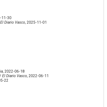
5-11-30
/
El Diario Vasco
, 2025-11-01
ia
, 2022-06-18
 /
El Diario Vasco
, 2022-06-11
05-22