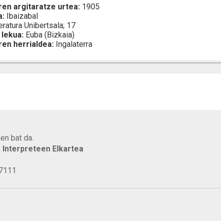
ren argitaratze urtea:
1905
a:
Ibaizabal
eratura Unibertsala; 17
 lekua:
Euba (Bizkaia)
ren herrialdea:
Ingalaterra
en bat da.
a Interpreteen Elkartea
77111