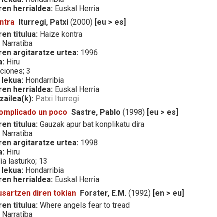
ren herrialdea:
Euskal Herria
ntra
Iturregi, Patxi
(2000)
[eu > es]
en titulua:
Haize kontra
:
Narratiba
ren argitaratze urtea:
1996
a:
Hiru
ciones; 3
 lekua:
Hondarribia
ren herrialdea:
Euskal Herria
zailea(k):
Patxi Iturregi
complicado un poco
Sastre, Pablo
(1998)
[eu > es]
en titulua:
Gauzak apur bat konplikatu dira
:
Narratiba
ren argitaratze urtea:
1998
a:
Hiru
ia lasturko; 13
 lekua:
Hondarribia
ren herrialdea:
Euskal Herria
sartzen diren tokian
Forster, E.M.
(1992)
[en > eu]
en titulua:
Where angels fear to tread
:
Narratiba