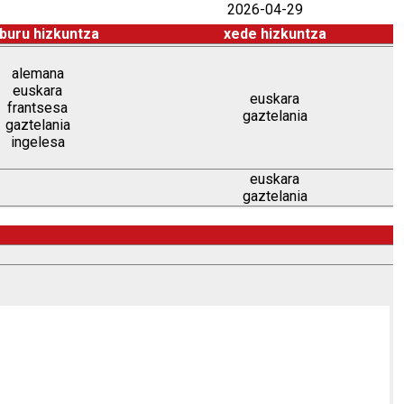
2026-04-29
buru hizkuntza
xede hizkuntza
alemana
euskara
euskara
frantsesa
gaztelania
gaztelania
ingelesa
euskara
gaztelania