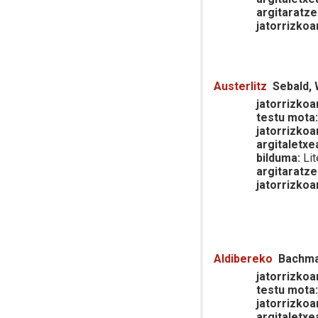
argitaratze
jatorrizkoa
Austerlitz
Sebald, 
jatorrizkoar
testu mota
jatorrizkoa
argitaletxe
bilduma:
Lit
argitaratze
jatorrizkoa
Aldibereko
Bachma
jatorrizkoar
testu mota
jatorrizkoa
argitaletxe