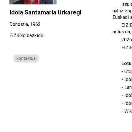
Itzul
nahiz esp
Idoia Santamaría Urkaregi
Euskadi 
Donostia, 1962
EIZIE
aritua da
EIZIEko bazkide
2026a
EIZI
kontaktua
Lotu
-
Uto
- Ido
- Lan
- Ido
- Ido
-
Wik