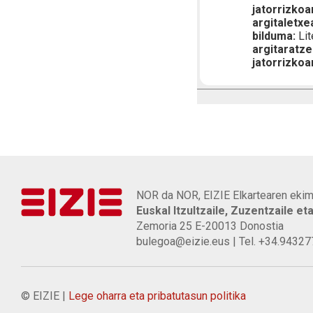
jatorrizkoa
argitaletxe
bilduma:
Lit
argitaratze
jatorrizkoa
NOR da NOR, EIZIE Elkartearen ekim
Euskal Itzultzaile, Zuzentzaile et
Zemoria 25 E-20013 Donostia
bulegoa@eizie.eus | Tel. +34.9432
© EIZIE |
Lege oharra eta pribatutasun politika