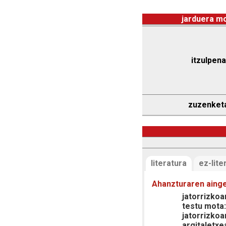
jarduera m
itzulpena
zuzenket
literatura
ez-lite
Ahanzturaren aing
jatorrizkoar
testu mota
jatorrizkoa
argitaletxe