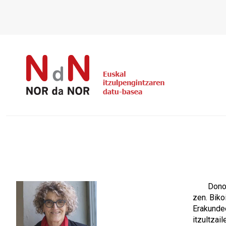
Donos
zen. Biko
Erakundee
itzultzail