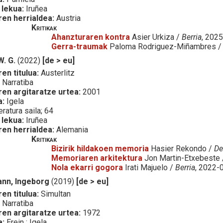
 lekua:
Iruñea
ren herrialdea:
Austria
Kritikak
Ahanzturaren kontra
Asier Urkiza /
Berria
, 202
Gerra-traumak
Paloma Rodriguez-Miñambres 
W. G.
(2022)
[de > eu]
en titulua:
Austerlitz
:
Narratiba
ren argitaratze urtea:
2001
a:
Igela
eratura saila; 64
 lekua:
Iruñea
ren herrialdea:
Alemania
Kritikak
Bizirik hildakoen memoria
Hasier Rekondo /
De
Memoriaren arkitektura
Jon Martin-Etxebeste
Nola ekarri gogora
Irati Majuelo /
Berria
, 2022-
nn, Ingeborg
(2019)
[de > eu]
en titulua:
Simultan
:
Narratiba
ren argitaratze urtea:
1972
a:
Erein ; Igela