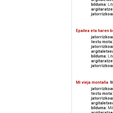
bilduma:
Lit
argitaratze
jatorrizkoa
Epailea eta haren 
jatorrizkoar
testu mota
jatorrizkoa
argitaletxe
bilduma:
Lit
argitaratze
jatorrizkoa
Mi vieja montaña
M
jatorrizkoar
testu mota
jatorrizkoa
argitaletxe
bilduma:
Mil
argitaratze