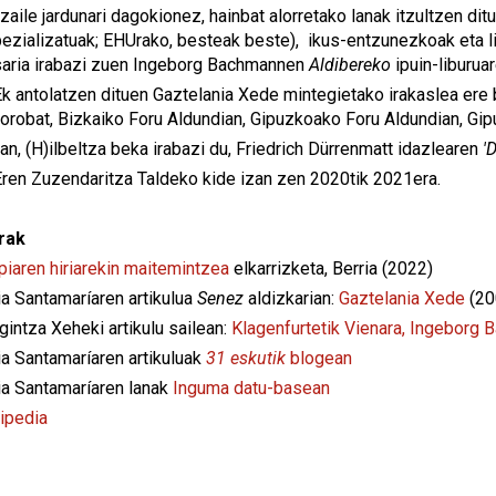
tzaile jardunari dagokionez, hainbat alorretako lanak itzultzen dit
ezializatuak; EHUrako, besteak beste), ikus-entzunezkoak eta lit
saria irabazi zuen Ingeborg Bachmannen
Aldibereko
ipuin-liburuar
k antolatzen dituen Gaztelania Xede mintegietako irakaslea ere
, orobat, Bizkaiko Foru Aldundian, Gipuzkoako Foru Aldundian, G
n, (H)ilbeltza beka irabazi du, Friedrich Dürrenmatt idazlearen
'D
Eren Zuzendaritza Taldeko kide izan zen 2020tik 2021era.
rak
piaren hiriarekin maitemintzea
elkarrizketa, Berria (2022)
ia Santamaríaren artikulua
Senez
aldizkarian:
Gaztelania Xede
(20
gintza Xeheki artikulu sailean:
Klagenfurtetik Vienara, Ingeborg B
ia Santamaríaren artikuluak
31 eskutik
blogean
ia Santamaríaren lanak
Inguma datu-basean
ipedia