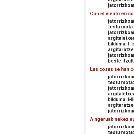
jatorrizkoa
Con el viento en co
jatorrizkoar
testu mota
jatorrizkoa
argitaletxe
bilduma:
Fic
argitaratze
jatorrizkoa
beste itzult
Las cosas se han 
jatorrizkoar
testu mota
jatorrizkoa
argitaletxe
bilduma:
Mil
argitaratze
jatorrizkoa
Aingeruak nekez au
jatorrizkoar
testu mota