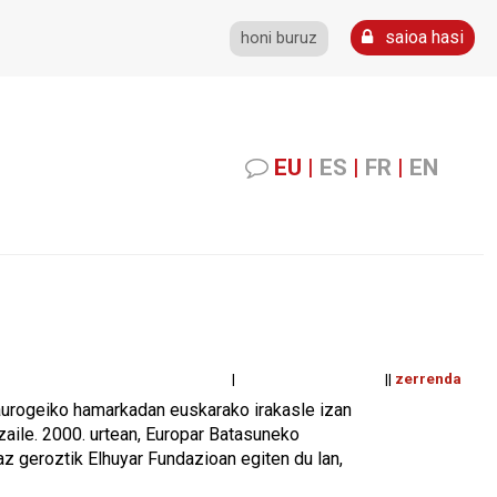
saioa hasi
honi buruz
EU
|
ES
|
FR
|
EN
| ||
zerrenda
 laurogeiko hamarkadan euskarako irakasle izan
tzaile. 2000. urtean, Europar Batasuneko
az geroztik Elhuyar Fundazioan egiten du lan,