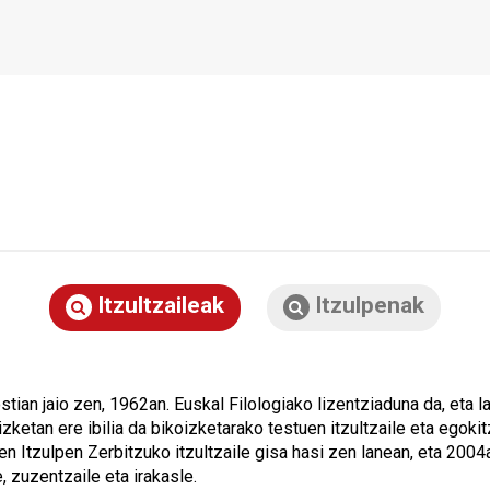
Itzultzaileak
Itzulpenak
tian jaio zen, 1962an. Euskal Filologiako lizentziaduna da, eta
izketan ere ibilia da bikoizketarako testuen itzultzaile eta egoki
n Itzulpen Zerbitzuko itzultzaile gisa hasi zen lanean, eta 2004
e, zuzentzaile eta irakasle.