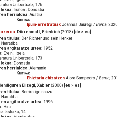
eratura Unibertsala; 176
 lekua:
Iruñea ; Donostia
ren herrialdea:
Austria
Kritikak
Ipuin-erretratuak
Joannes Jauregi /
Berria
, 202
borreroa
Dürrenmatt, Friedrich
(2018)
[de > eu]
en titulua:
Der Richter und sein Henker
:
Narratiba
ren argitaratze urtea:
1952
a:
Erein ; Igela
eratura Unibertsala; 173
 lekua:
Donostia
ren herrialdea:
Alemania
Kritikak
Ehiztaria ehizatzen
Aiora Sampedro /
Berria
, 2
endiguren Elizegi, Xabier
(2000)
[eu > es]
en titulua:
Berriro igo nauzu
:
Narratiba
ren argitaratze urtea:
1996
a:
Hiru
ia lasturko; 14
 lekua:
Hondarribia