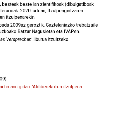
u, besteak beste lan zientifikoak (dibulgatiboak
erarioak. 2020. urtean, Itzulpengintzaren
en itzulpenarekin.
 bada 2009az geroztik. Gaztelaniazko trebatzaile
ipuzkoako Batzar Nagusietan eta IVAPen.
as Versprechen'
liburua itzultzeko.
09)
achmann gidari: 'Aldibereko'ren itzulpena