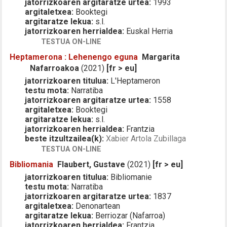
jatorrizkoaren argitaratze urtea:
1993
argitaletxea:
Booktegi
argitaratze lekua:
s.l.
jatorrizkoaren herrialdea:
Euskal Herria
TESTUA ON-LINE
Heptamerona : Lehenengo eguna
Margarita
Nafarroakoa
(2021)
[fr > eu]
jatorrizkoaren titulua:
L'Heptameron
testu mota:
Narratiba
jatorrizkoaren argitaratze urtea:
1558
argitaletxea:
Booktegi
argitaratze lekua:
s.l.
jatorrizkoaren herrialdea:
Frantzia
beste itzultzailea(k):
Xabier Artola Zubillaga
TESTUA ON-LINE
Bibliomania
Flaubert, Gustave
(2021)
[fr > eu]
jatorrizkoaren titulua:
Bibliomanie
testu mota:
Narratiba
jatorrizkoaren argitaratze urtea:
1837
argitaletxea:
Denonartean
argitaratze lekua:
Berriozar (Nafarroa)
jatorrizkoaren herrialdea:
Frantzia