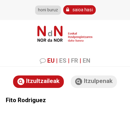
saioa hasi
honi buruz
EU
|
ES
|
FR
|
EN
Itzultzaileak
Itzulpenak
Fito Rodriguez