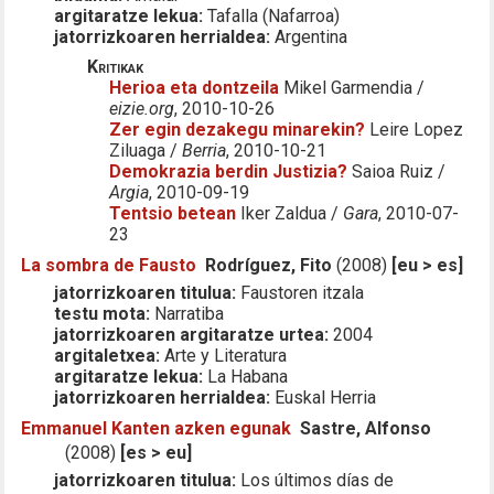
argitaratze lekua:
Tafalla (Nafarroa)
jatorrizkoaren herrialdea:
Argentina
Kritikak
Herioa eta dontzeila
Mikel Garmendia /
eizie.org
, 2010-10-26
Zer egin dezakegu minarekin?
Leire Lopez
Ziluaga /
Berria
, 2010-10-21
Demokrazia berdin Justizia?
Saioa Ruiz /
Argia
, 2010-09-19
Tentsio betean
Iker Zaldua /
Gara
, 2010-07-
23
La sombra de Fausto
Rodríguez, Fito
(2008)
[eu > es]
jatorrizkoaren titulua:
Faustoren itzala
testu mota:
Narratiba
jatorrizkoaren argitaratze urtea:
2004
argitaletxea:
Arte y Literatura
argitaratze lekua:
La Habana
jatorrizkoaren herrialdea:
Euskal Herria
Emmanuel Kanten azken egunak
Sastre, Alfonso
(2008)
[es > eu]
jatorrizkoaren titulua:
Los últimos días de