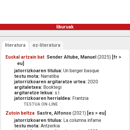
liburuak
literatura
ez-literatura
Euskal artzain bat
Sender Altube, Manuel
(2025)
[fr >
eu]
jatorrizkoaren titulua:
Un berger basque
testu mota:
Narratiba
jatorrizkoaren argitaratze urtea:
2020
argitaletxea:
Booktegi
argitaratze lekua:
s.l.
jatorrizkoaren herrialdea:
Frantzia
TESTUA ON-LINE
Zutoin beltza
Sastre, Alfonso
(2021)
[es > eu]
jatorrizkoaren titulua:
La columna infame
testu mota:
Antzerkia