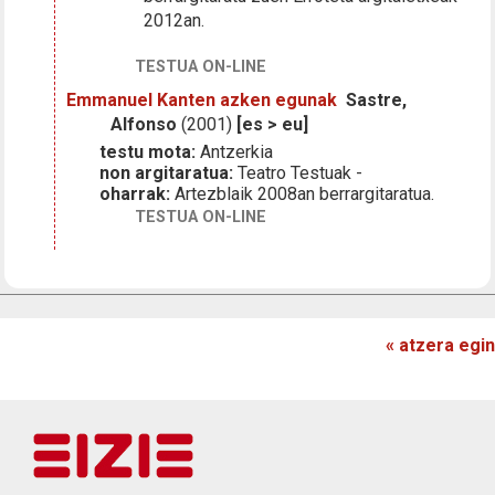
2012an.
TESTUA ON-LINE
Emmanuel Kanten azken egunak
Sastre,
Alfonso
(2001)
[es > eu]
testu mota:
Antzerkia
non argitaratua:
Teatro Testuak -
oharrak:
Artezblaik 2008an berrargitaratua.
TESTUA ON-LINE
« atzera egin