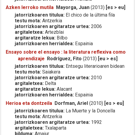
Azken lerroko mutila
Mayorga, Juan
(2013)
[es > eu]
jatorrizkoaren titulua:
El chico de la última fila
testu mota:
Antzerkia
jatorrizkoaren argitaratze urtea:
2006
argitaletxea:
Artezblai
argitaratze lekua:
Bilbo
jatorrizkoaren herrialdea:
Espainia
Ensayo sobre el ensayo : la literatura reflexiva como
aprendizaje
Rodríguez, Fito
(2013)
[eu > es]
jatorrizkoaren titulua:
Entsegu literarioaren bidean
testu mota:
Saiakera
jatorrizkoaren argitaratze urtea:
2010
argitaletxea:
Delta
argitaratze lekua:
Alacant
jatorrizkoaren herrialdea:
Espainia
Herioa eta dontzeila
Dorfman, Ariel
(2010)
[es > eu]
jatorrizkoaren titulua:
La Muerte y la Doncella
testu mota:
Antzerkia
jatorrizkoaren argitaratze urtea:
1992
argitaletxea:
Txalaparta
bilduma:
Amaiur