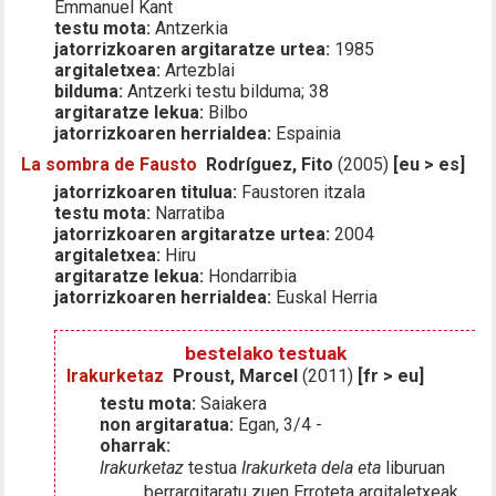
Emmanuel Kant
testu mota:
Antzerkia
jatorrizkoaren argitaratze urtea:
1985
argitaletxea:
Artezblai
bilduma:
Antzerki testu bilduma; 38
argitaratze lekua:
Bilbo
jatorrizkoaren herrialdea:
Espainia
La sombra de Fausto
Rodríguez, Fito
(2005)
[eu > es]
jatorrizkoaren titulua:
Faustoren itzala
testu mota:
Narratiba
jatorrizkoaren argitaratze urtea:
2004
argitaletxea:
Hiru
argitaratze lekua:
Hondarribia
jatorrizkoaren herrialdea:
Euskal Herria
bestelako testuak
Irakurketaz
Proust, Marcel
(2011)
[fr > eu]
testu mota:
Saiakera
non argitaratua:
Egan, 3/4 -
oharrak:
Irakurketaz
testua
Irakurketa dela eta
liburuan
berrargitaratu zuen Erroteta argitaletxeak