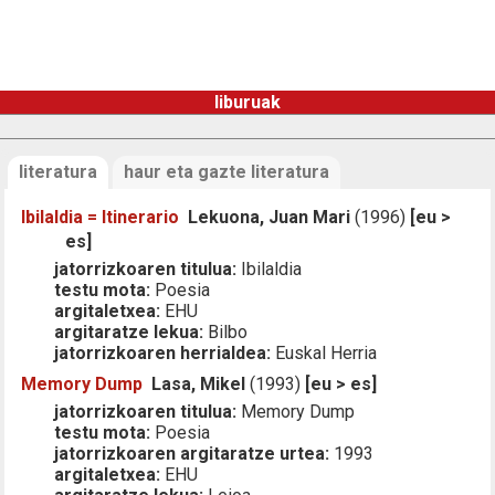
liburuak
literatura
haur eta gazte literatura
Ibilaldia = Itinerario
Lekuona, Juan Mari
(1996)
[eu >
es]
jatorrizkoaren titulua:
Ibilaldia
testu mota:
Poesia
argitaletxea:
EHU
argitaratze lekua:
Bilbo
jatorrizkoaren herrialdea:
Euskal Herria
Memory Dump
Lasa, Mikel
(1993)
[eu > es]
jatorrizkoaren titulua:
Memory Dump
testu mota:
Poesia
jatorrizkoaren argitaratze urtea:
1993
argitaletxea:
EHU