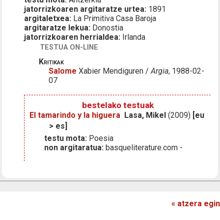
jatorrizkoaren argitaratze urtea:
1891
argitaletxea:
La Primitiva Casa Baroja
argitaratze lekua:
Donostia
jatorrizkoaren herrialdea:
Irlanda
TESTUA ON-LINE
Kritikak
Salome
Xabier Mendiguren /
Argia
, 1988-02-
07
bestelako testuak
El tamarindo y la higuera
Lasa, Mikel
(2009)
[eu
> es]
testu mota:
Poesia
non argitaratua:
basqueliterature.com -
« atzera egin