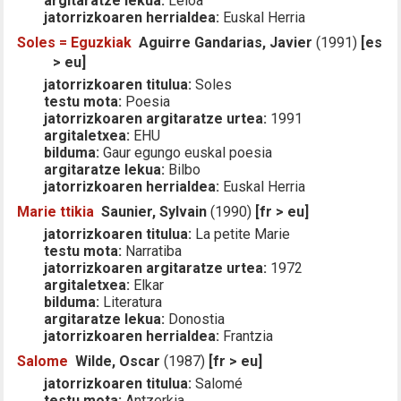
argitaratze lekua:
Leioa
jatorrizkoaren herrialdea:
Euskal Herria
Soles = Eguzkiak
Aguirre Gandarias, Javier
(1991)
[es
> eu]
jatorrizkoaren titulua:
Soles
testu mota:
Poesia
jatorrizkoaren argitaratze urtea:
1991
argitaletxea:
EHU
bilduma:
Gaur egungo euskal poesia
argitaratze lekua:
Bilbo
jatorrizkoaren herrialdea:
Euskal Herria
Marie ttikia
Saunier, Sylvain
(1990)
[fr > eu]
jatorrizkoaren titulua:
La petite Marie
testu mota:
Narratiba
jatorrizkoaren argitaratze urtea:
1972
argitaletxea:
Elkar
bilduma:
Literatura
argitaratze lekua:
Donostia
jatorrizkoaren herrialdea:
Frantzia
Salome
Wilde, Oscar
(1987)
[fr > eu]
jatorrizkoaren titulua:
Salomé
testu mota:
Antzerkia