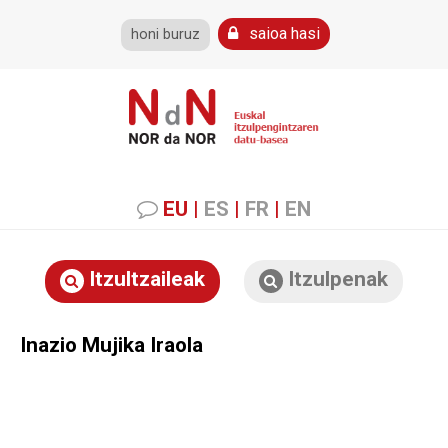
saioa hasi
honi buruz
EU
|
ES
|
FR
|
EN
Itzultzaileak
Itzulpenak
Inazio Mujika Iraola