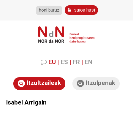
saioa hasi
honi buruz
EU
|
ES
|
FR
|
EN
Itzultzaileak
Itzulpenak
Isabel Arrigain