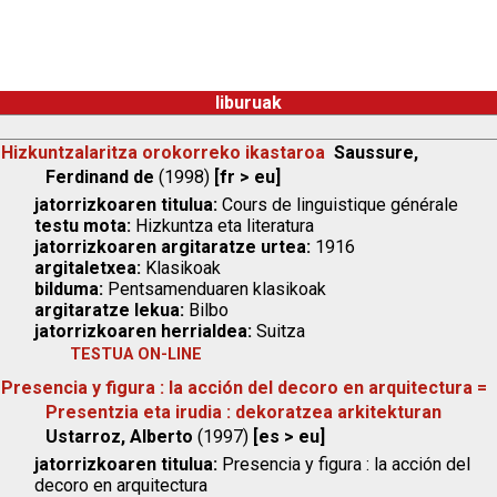
liburuak
Hizkuntzalaritza orokorreko ikastaroa
Saussure,
Ferdinand de
(1998)
[fr > eu]
jatorrizkoaren titulua:
Cours de linguistique générale
testu mota:
Hizkuntza eta literatura
jatorrizkoaren argitaratze urtea:
1916
argitaletxea:
Klasikoak
bilduma:
Pentsamenduaren klasikoak
argitaratze lekua:
Bilbo
jatorrizkoaren herrialdea:
Suitza
TESTUA ON-LINE
Presencia y figura : la acción del decoro en arquitectura =
Presentzia eta irudia : dekoratzea arkitekturan
Ustarroz, Alberto
(1997)
[es > eu]
jatorrizkoaren titulua:
Presencia y figura : la acción del
decoro en arquitectura