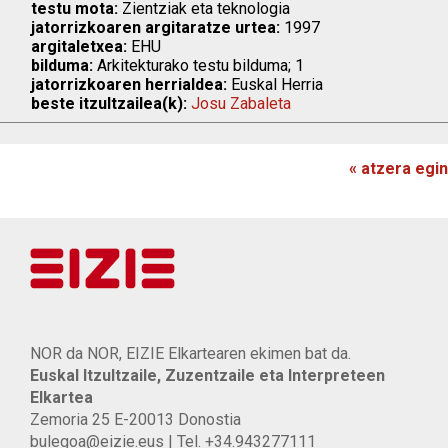
testu mota:
Zientziak eta teknologia
jatorrizkoaren argitaratze urtea:
1997
argitaletxea:
EHU
bilduma:
Arkitekturako testu bilduma; 1
jatorrizkoaren herrialdea:
Euskal Herria
beste itzultzailea(k):
Josu Zabaleta
« atzera egin
NOR da NOR, EIZIE Elkartearen ekimen bat da.
Euskal Itzultzaile, Zuzentzaile eta Interpreteen
Elkartea
Zemoria 25 E-20013 Donostia
bulegoa@eizie.eus | Tel. +34.943277111