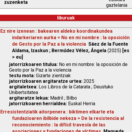
zuzenketa
gaztelania
liburuak
Ez nire izenean : bakearen aldeko koordinakundea
indarkeriaren aurka = No en mi nombre : la oposición
de Gesto por la Paz a la violencia
Sáez de la Fuente
Aldama, Izaskun ; Bermúdez Vélez, Ángela
(2025)
[es
> eu]
jatorrizkoaren titulua:
No en mi nombre: la oposición de
Gesto por la Paz a la violencia
testu mota:
Gizarte zientziak
jatorrizkoaren argitaratze urtea:
2025
argitaletxea:
Los Libros de la Catarata ; Deustuko
Unibertsitatea
argitaratze lekua:
Madril ; Bilbo
jatorrizkoaren herrialdea:
Euskal Herria
Erresistentziatik aitorpenera : biktimen elkarte eta
fundazioaren ibilbide nekeza = De la resistencia al
reconociemiento : la difícil travesía de las
asociaciones y fundaciones de víctimas
Maqueda