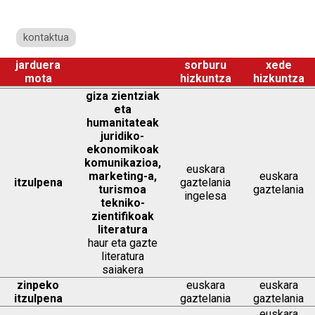
kontaktua
jarduera
sorburu
xede
mota
hizkuntza
hizkuntza
giza zientziak
eta
humanitateak
juridiko-
ekonomikoak
komunikazioa,
euskara
marketing-a,
euskara
itzulpena
gaztelania
turismoa
gaztelania
ingelesa
tekniko-
zientifikoak
literatura
haur eta gazte
literatura
saiakera
zinpeko
euskara
euskara
itzulpena
gaztelania
gaztelania
euskara