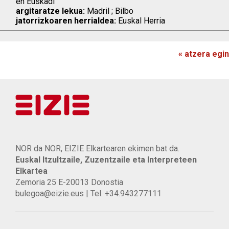
en Euskadi
argitaratze lekua:
Madril ; Bilbo
jatorrizkoaren herrialdea:
Euskal Herria
« atzera egin
NOR da NOR, EIZIE Elkartearen ekimen bat da.
Euskal Itzultzaile, Zuzentzaile eta Interpreteen
Elkartea
Zemoria 25 E-20013 Donostia
bulegoa@eizie.eus | Tel. +34.943277111