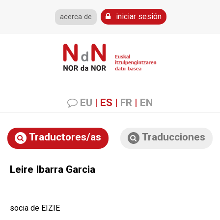
iniciar sesión
acerca de
EU
|
ES
|
FR
|
EN
Traductores/as
Traducciones
Leire Ibarra Garcia
socia de EIZIE