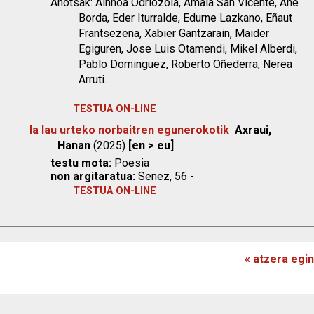
Ahotsak: Ainhoa Odriozola, Amaia San Vicente, Ane
Borda, Eder Iturralde, Edurne Lazkano, Eñaut
Frantsezena, Xabier Gantzarain, Maider
Egiguren, Jose Luis Otamendi, Mikel Alberdi,
Pablo Dominguez, Roberto Oñederra, Nerea
Arruti.
TESTUA ON-LINE
Ia lau urteko norbaitren egunerokotik
Axraui,
Hanan
(2025)
[en > eu]
testu mota:
Poesia
non argitaratua:
Senez, 56 -
TESTUA ON-LINE
« atzera egin