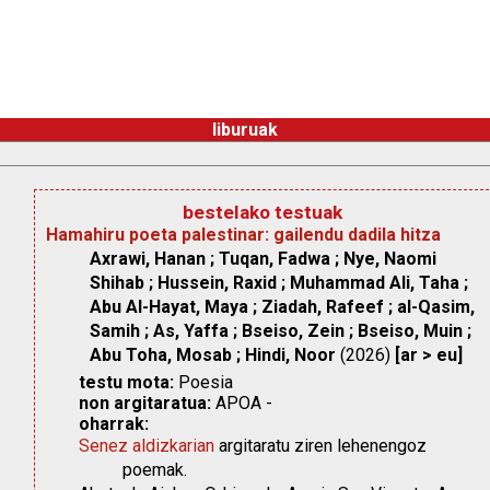
liburuak
bestelako testuak
Hamahiru poeta palestinar: gailendu dadila hitza
Axrawi, Hanan ; Tuqan, Fadwa ; Nye, Naomi
Shihab ; Hussein, Raxid ; Muhammad Ali, Taha ;
Abu Al-Hayat, Maya ; Ziadah, Rafeef ; al-Qasim,
Samih ; As, Yaffa ; Bseiso, Zein ; Bseiso, Muin ;
Abu Toha, Mosab ; Hindi, Noor
(2026)
[ar > eu]
testu mota:
Poesia
non argitaratua:
APOA -
oharrak:
Senez aldizkarian
argitaratu ziren lehenengoz
poemak.