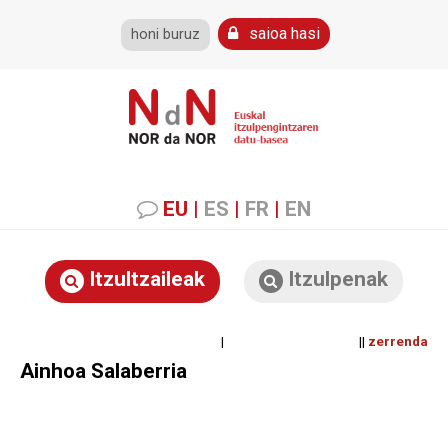
saioa hasi
honi buruz
EU
|
ES
|
FR
|
EN
Itzultzaileak
Itzulpenak
| ||
zerrenda
Ainhoa Salaberria