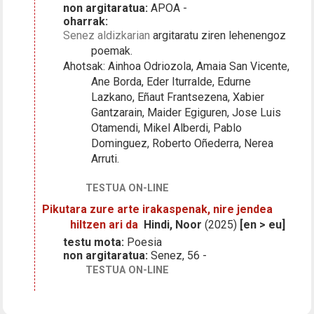
non argitaratua:
APOA -
oharrak:
Senez aldizkarian
argitaratu ziren lehenengoz
poemak.
Ahotsak: Ainhoa Odriozola, Amaia San Vicente,
Ane Borda, Eder Iturralde, Edurne
Lazkano, Eñaut Frantsezena, Xabier
Gantzarain, Maider Egiguren, Jose Luis
Otamendi, Mikel Alberdi, Pablo
Dominguez, Roberto Oñederra, Nerea
Arruti.
TESTUA ON-LINE
Pikutara zure arte irakaspenak, nire jendea
hiltzen ari da
Hindi, Noor
(2025)
[en > eu]
testu mota:
Poesia
non argitaratua:
Senez, 56 -
TESTUA ON-LINE