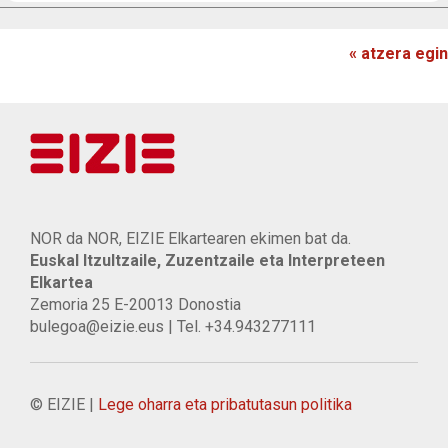
« atzera egin
NOR da NOR, EIZIE Elkartearen ekimen bat da.
Euskal Itzultzaile, Zuzentzaile eta Interpreteen
Elkartea
Zemoria 25 E-20013 Donostia
bulegoa@eizie.eus | Tel. +34.943277111
© EIZIE |
Lege oharra eta pribatutasun politika