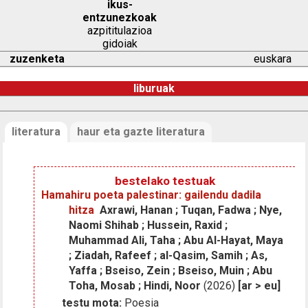
ikus-
entzunezkoak
azpititulazioa
gidoiak
zuzenketa
euskara
liburuak
literatura
haur eta gazte literatura
bestelako testuak
Hamahiru poeta palestinar: gailendu dadila
hitza
Axrawi, Hanan ; Tuqan, Fadwa ; Nye,
Naomi Shihab ; Hussein, Raxid ;
Muhammad Ali, Taha ; Abu Al-Hayat, Maya
; Ziadah, Rafeef ; al-Qasim, Samih ; As,
Yaffa ; Bseiso, Zein ; Bseiso, Muin ; Abu
Toha, Mosab ; Hindi, Noor
(2026)
[ar > eu]
testu mota:
Poesia