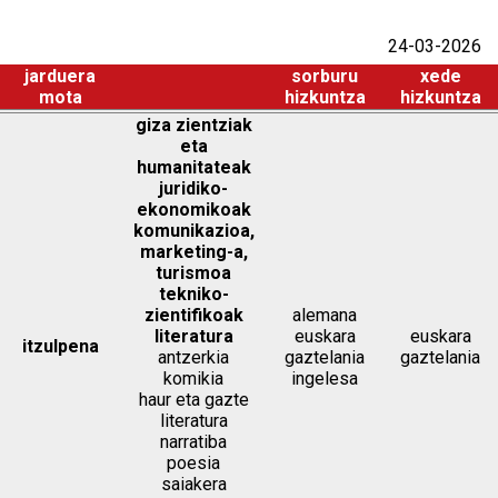
24-03-2026
jarduera
sorburu
xede
mota
hizkuntza
hizkuntza
giza zientziak
eta
humanitateak
juridiko-
ekonomikoak
komunikazioa,
marketing-a,
turismoa
tekniko-
zientifikoak
alemana
literatura
euskara
euskara
itzulpena
antzerkia
gaztelania
gaztelania
komikia
ingelesa
haur eta gazte
literatura
narratiba
poesia
saiakera