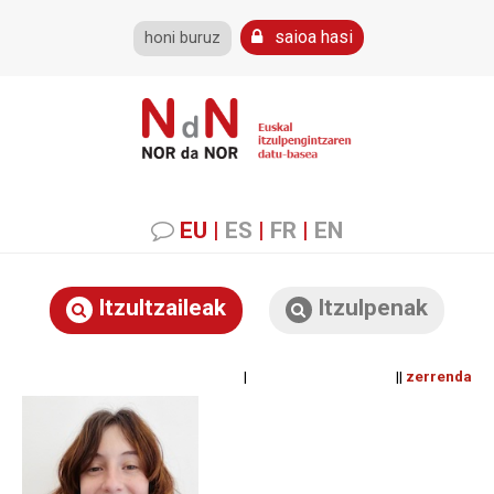
saioa hasi
honi buruz
EU
|
ES
|
FR
|
EN
Itzultzaileak
Itzulpenak
| ||
zerrenda