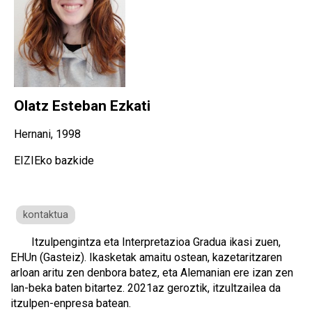
Olatz Esteban Ezkati
Hernani, 1998
EIZIEko bazkide
kontaktua
Itzulpengintza eta Interpretazioa Gradua ikasi zuen,
EHUn (Gasteiz). Ikasketak amaitu ostean, kazetaritzaren
arloan aritu zen denbora batez, eta Alemanian ere izan zen
lan-beka baten bitartez. 2021az geroztik, itzultzailea da
itzulpen-enpresa batean.