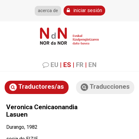
iniciar sesión
acerca de
EU
|
ES
|
FR
|
EN
Traductores/as
Traducciones
Veronica Cenicaonandia
Lasuen
Durango, 1982
socia de EIZIE