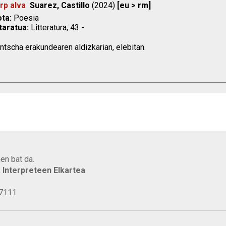
rp alva
Suarez, Castillo
(2024)
[eu > rm]
ta:
Poesia
taratua:
Litteratura, 43 -
tscha erakundearen aldizkarian, elebitan.
en bat da.
a Interpreteen Elkartea
77111