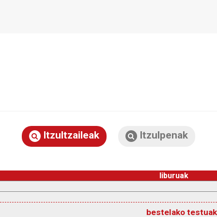
Itzultzaileak
Itzulpenak
liburuak
bestelako testuak