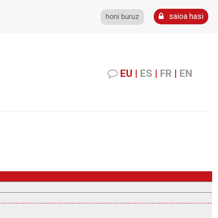
saioa hasi
honi buruz
EU
|
ES
|
FR
|
EN