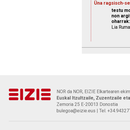
Üna ragsisch-se
testu mo
non argi
oharrak:
Lia Ruman
NOR da NOR, EIZIE Elkartearen ekim
Euskal Itzultzaile, Zuzentzaile et
Zemoria 25 E-20013 Donostia
bulegoa@eizie.eus | Tel. +34.9432