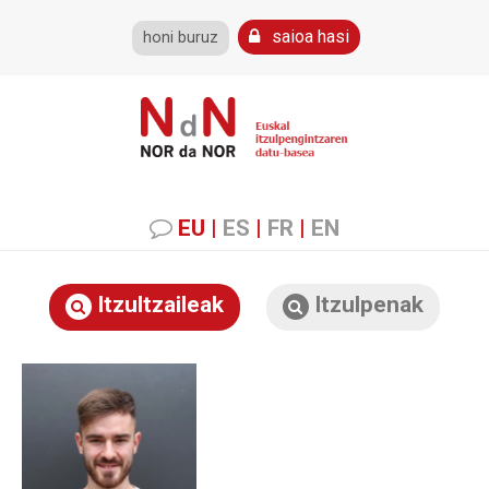
saioa hasi
honi buruz
EU
|
ES
|
FR
|
EN
Itzultzaileak
Itzulpenak