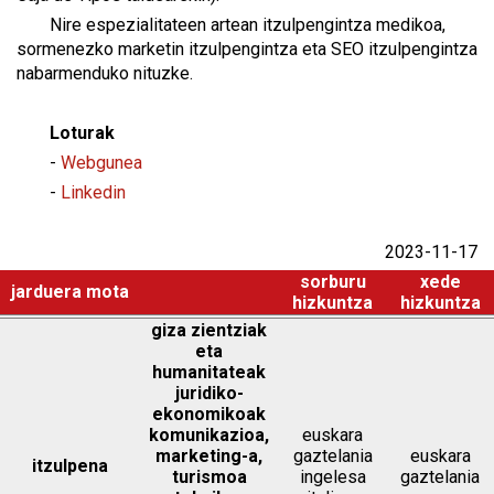
Nire espezialitateen artean itzulpengintza medikoa,
sormenezko marketin itzulpengintza eta SEO itzulpengintza
nabarmenduko nituzke.
Loturak
-
Webgunea
-
Linkedin
2023-11-17
sorburu
xede
jarduera mota
hizkuntza
hizkuntza
giza zientziak
eta
humanitateak
juridiko-
ekonomikoak
komunikazioa,
euskara
marketing-a,
gaztelania
euskara
itzulpena
turismoa
ingelesa
gaztelania