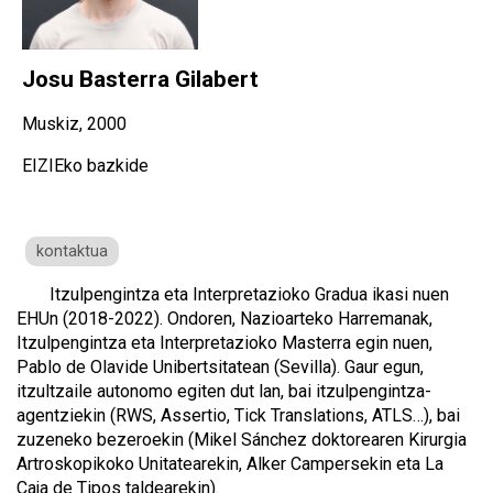
Josu Basterra Gilabert
Muskiz, 2000
EIZIEko bazkide
kontaktua
Itzulpengintza eta Interpretazioko Gradua ikasi nuen
EHUn (2018-2022). Ondoren, Nazioarteko Harremanak,
Itzulpengintza eta Interpretazioko Masterra egin nuen,
Pablo de Olavide Unibertsitatean (Sevilla). Gaur egun,
itzultzaile autonomo egiten dut lan, bai itzulpengintza-
agentziekin (RWS, Assertio, Tick Translations, ATLS…), bai
zuzeneko bezeroekin (Mikel Sánchez doktorearen Kirurgia
Artroskopikoko Unitatearekin, Alker Campersekin eta La
Caja de Tipos taldearekin).