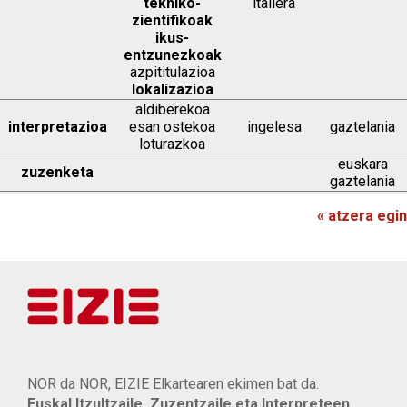
tekniko-
italiera
zientifikoak
ikus-
entzunezkoak
azpititulazioa
lokalizazioa
aldiberekoa
interpretazioa
esan ostekoa
ingelesa
gaztelania
loturazkoa
euskara
zuzenketa
gaztelania
« atzera egin
NOR da NOR, EIZIE Elkartearen ekimen bat da.
Euskal Itzultzaile, Zuzentzaile eta Interpreteen