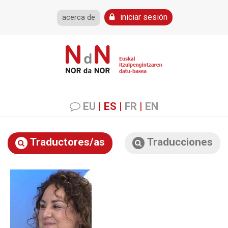
iniciar sesión
acerca de
EU
|
ES
|
FR
|
EN
Traductores/as
Traducciones