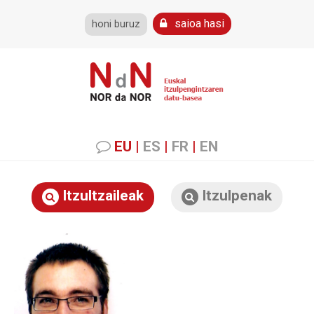
saioa hasi
honi buruz
EU
|
ES
|
FR
|
EN
Itzultzaileak
Itzulpenak