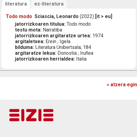
literatura
ez-literatura
Todo modo
Sciascia, Leonardo
(2022)
[it > eu]
jatorrizkoaren titulua:
Todo modo
testu mota:
Narratiba
jatorrizkoaren argitaratze urtea:
1974
argitaletxea:
Erein ; Igela
bilduma:
Literatura Unibertsala; 184
argitaratze lekua:
Donostia ; Iruñea
jatorrizkoaren herrialdea:
Italia
« atzera egin