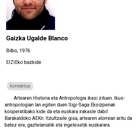
Gaizka Ugalde Blanco
Bilbo, 1976
EIZIEko bazkide
kontaktua
Artearen Historia eta Antropologia ikasi zituen. Ikus-
antropologian lan egiten duen Sigi-Saga Ekoizpenak
kooperatibako kide da eta euskara irakasle dabil
Barakaldoko AEKn. Itzultzaile gisa, artearen alorrean aritu da
batez ere, gaztelaniatik eta ingelesetik euskarara.