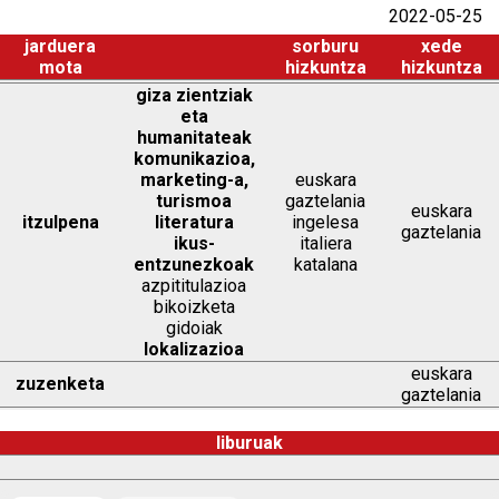
2022-05-25
jarduera
sorburu
xede
mota
hizkuntza
hizkuntza
giza zientziak
eta
humanitateak
komunikazioa,
marketing-a,
euskara
turismoa
gaztelania
euskara
itzulpena
literatura
ingelesa
gaztelania
ikus-
italiera
entzunezkoak
katalana
azpititulazioa
bikoizketa
gidoiak
lokalizazioa
euskara
zuzenketa
gaztelania
liburuak