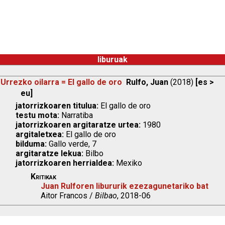
liburuak
Urrezko oilarra = El gallo de oro
Rulfo, Juan
(2018)
[es >
eu]
jatorrizkoaren titulua:
El gallo de oro
testu mota:
Narratiba
jatorrizkoaren argitaratze urtea:
1980
argitaletxea:
El gallo de oro
bilduma:
Gallo verde, 7
argitaratze lekua:
Bilbo
jatorrizkoaren herrialdea:
Mexiko
Kritikak
Juan Rulforen libururik ezezagunetariko bat
Aitor Francos /
Bilbao
, 2018-06