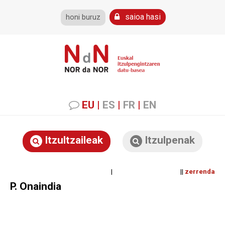
saioa hasi
honi buruz
EU
|
ES
|
FR
|
EN
Itzultzaileak
Itzulpenak
| ||
zerrenda
P. Onaindia