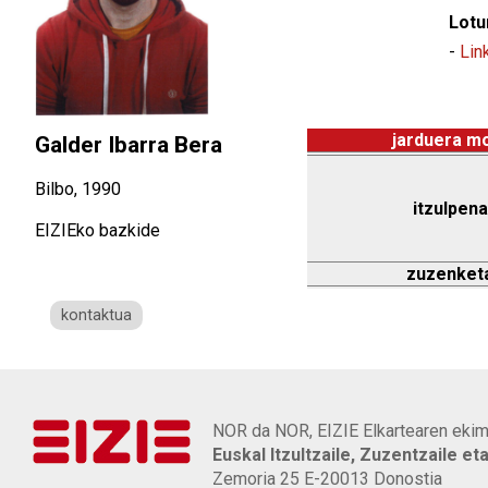
Lotu
-
Lin
jarduera m
Galder Ibarra Bera
Bilbo, 1990
itzulpena
EIZIEko bazkide
zuzenket
kontaktua
NOR da NOR, EIZIE Elkartearen ekim
Euskal Itzultzaile, Zuzentzaile et
Zemoria 25 E-20013 Donostia