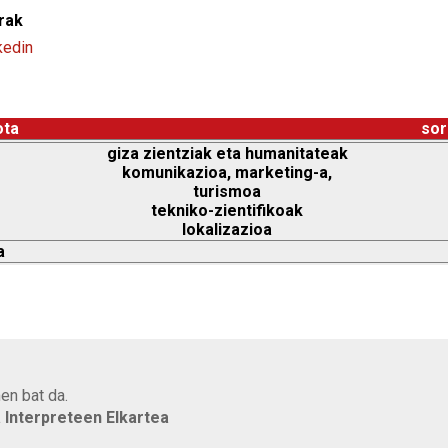
rak
kedin
ota
sor
giza zientziak eta humanitateak
komunikazioa, marketing-a,
turismoa
tekniko-zientifikoak
lokalizazioa
a
en bat da.
a Interpreteen Elkartea