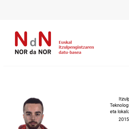
Itzul
Teknologi
eta lokal
2015a