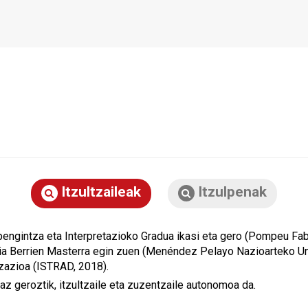
Itzultzaileak
Itzulpenak
pengintza eta Interpretazioko Gradua ikasi eta gero (Pompeu Fabr
a Berrien Masterra egin zuen (Menéndez Pelayo Nazioarteko Uni
izazioa (ISTRAD, 2018).
z geroztik, itzultzaile eta zuzentzaile autonomoa da.