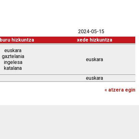
2024-05-15
buru hizkuntza
xede hizkuntza
euskara
gaztelania
euskara
ingelesa
katalana
euskara
« atzera egin