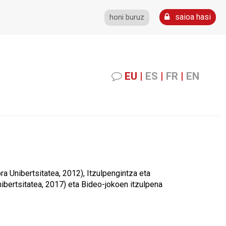
saioa hasi
honi buruz
EU
|
ES
|
FR
|
EN
a Unibertsitatea, 2012), Itzulpengintza eta
bertsitatea, 2017) eta Bideo-jokoen itzulpena