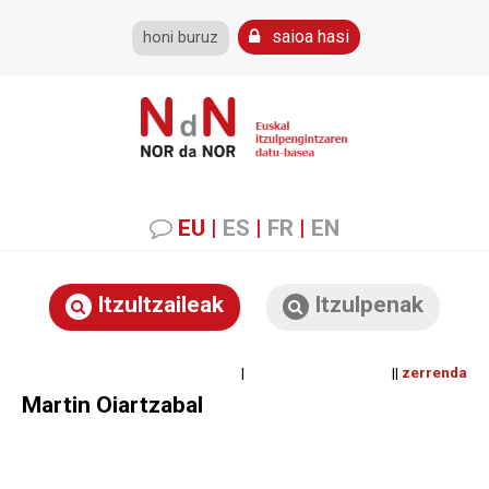
saioa hasi
honi buruz
EU
|
ES
|
FR
|
EN
Itzultzaileak
Itzulpenak
| ||
zerrenda
Martin Oiartzabal