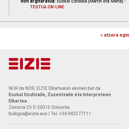
non argitaratua:
Euskal Esnalea [Martin eta Mena] -
TESTUA ON-LINE
« atzera egin
NOR da NOR, EIZIE Elkartearen ekimen bat da.
Euskal Itzultzaile, Zuzentzaile eta Interpreteen
Elkartea
Zemoria 25 E-20013 Donostia
bulegoa@eizie.eus | Tel. +34.943277111