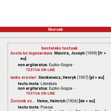
liburuak
bestelako testuak
Aosta-ko legenarduna
Maistre, Joseph
(1959)
[fr >
eu]
non argitaratua:
Euzko-Gogoa -
TESTUA ON-LINE
Ianko ereslari
Sienkiewicz, Henryk
(1957)
[pl > eu]
testu mota:
Literatura
non argitaratua:
Euzko-Gogoa -
TESTUA ON-LINE
Zorionik ez...
Heine, Heinrich
(1926)
[de > eu]
testu mota:
Poesia