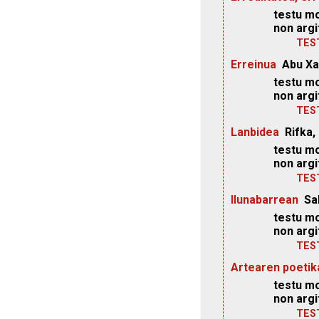
testu mo
non argi
TES
Erreinua
Abu Xa
testu mo
non argi
TES
Lanbidea
Rifka,
testu mo
non argi
TES
Ilunabarrean
Sa
testu mo
non argi
TES
Artearen poetik
testu mo
non argi
TES