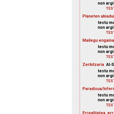
non argi
TES
Planeten abiadu
testu mo
non argi
TES
Mailegu engaina
testu mo
non argi
TES
Zerbitzaria
Al-
testu mo
non argi
TES
Paradisua/Infer
testu mo
non argi
TES
Errealitatea, err