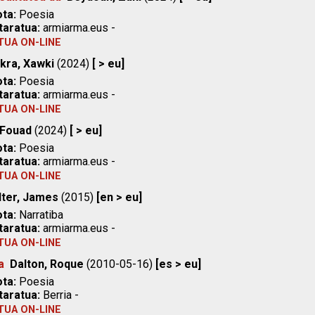
ta:
Poesia
taratua:
armiarma.eus -
TUA ON-LINE
kra, Xawki
(2024)
[ > eu]
ta:
Poesia
taratua:
armiarma.eus -
TUA ON-LINE
 Fouad
(2024)
[ > eu]
ta:
Poesia
taratua:
armiarma.eus -
TUA ON-LINE
lter, James
(2015)
[en > eu]
ta:
Narratiba
taratua:
armiarma.eus -
TUA ON-LINE
a
Dalton, Roque
(2010-05-16)
[es > eu]
ta:
Poesia
taratua:
Berria -
TUA ON-LINE