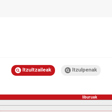
Itzultzaileak
Itzulpenak
liburuak