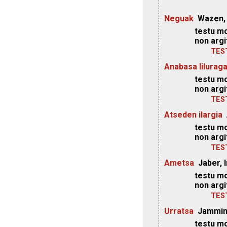
Neguak
Wazen,
testu mo
non argi
TES
Anabasa liluraga
testu mo
non argi
TES
Atseden ilargia
testu mo
non argi
TES
Ametsa
Jaber, 
testu mo
non argi
TES
Urratsa
Jammin
testu mo