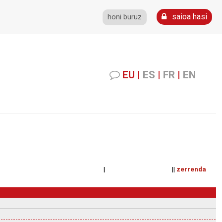
saioa hasi
honi buruz
EU
|
ES
|
FR
|
EN
| ||
zerrenda