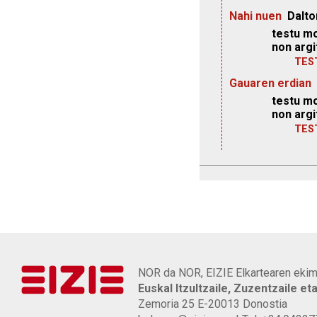
Nahi nuen
Dalto
testu mo
non argi
TES
Gauaren erdian
testu mo
non argi
TES
NOR da NOR, EIZIE Elkartearen ekim
Euskal Itzultzaile, Zuzentzaile et
Zemoria 25 E-20013 Donostia