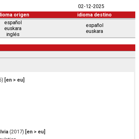
02-12-2025
dioma origen
idioma destino
español
español
euskara
euskara
inglés
5)
[en > eu]
lvia
(2017)
[en > eu]