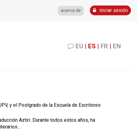
iniciar sesión
acerca de
EU
|
ES
|
FR
|
EN
 UPV, y el Postgrado de la Escuela de Escritores
ducción Aztiri. Durante todos estos años, ha
iterarios…