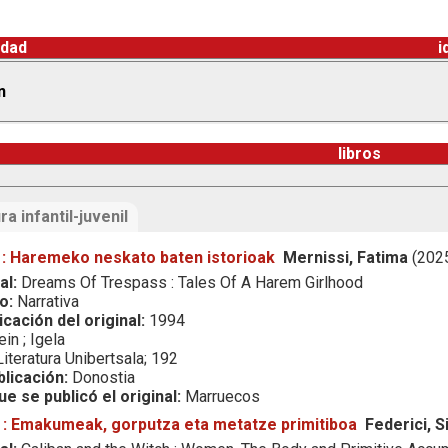
idad
i
n
libros
ra infantil-juvenil
: Haremeko neskato baten istorioak
Mernissi, Fatima
(202
al:
Dreams Of Trespass : Tales Of A Harem Girlhood
o:
Narrativa
icación del original:
1994
in ; Igela
iteratura Unibertsala; 192
blicación:
Donostia
ue se publicó el original:
Marruecos
a : Emakumeak, gorputza eta metatze primitiboa
Federici, Si