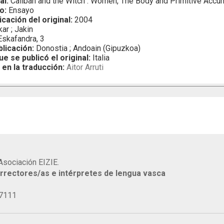
al:
Caliban and the Witch : Women, The Body and Primitive Accu
o:
Ensayo
icación del original:
2004
kar ; Jakin
skafandra, 3
blicación:
Donostia ; Andoain (Gipuzkoa)
ue se publicó el original:
Italia
 en la traducción:
Aitor Arruti
Asociación EIZIE.
rrectores/as e intérpretes de lengua vasca
77111