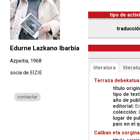
tipo de activ
traducció
Edurne Lazkano Ibarbia
Azpeitia, 1968
literatura
literatu
socia de EIZIE
Terraza debekatua 
título origin
tipo de text
contactar
año de publ
editorial:
Ere
colección:
L
lugar de pu
pais en el q
Caliban eta sorgin