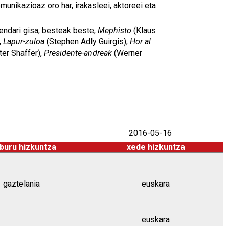
munikazioaz oro har, irakasleei, aktoreei eta
zendari gisa, besteak beste,
Mephisto
(Klaus
,
Lapur-zuloa
(Stephen Adly Guirgis),
Hor al
er Shaffer),
Presidente-andreak
(Werner
2016-05-16
buru hizkuntza
xede hizkuntza
gaztelania
euskara
euskara