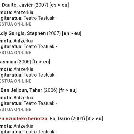
Daulte, Javier
(2007)
[es > eu]
 mota:
Antzerkia
gitaratua:
Teatro Testuak -
ESTUA ON-LINE
dly Guirgis, Stephen
(2007)
[en > eu]
 mota:
Antzerkia
gitaratua:
Teatro Testuak -
ESTUA ON-LINE
Yasmina
(2006)
[fr > eu]
 mota:
Antzerkia
gitaratua:
Teatro Testuak -
ESTUA ON-LINE
Ben Jelloun, Tahar
(2006)
[fr > eu]
 mota:
Antzerkia
gitaratua:
Teatro Testuak -
ESTUA ON-LINE
en ezusteko heriotza
Fo, Dario
(2001)
[it > eu]
 mota:
Antzerkia
gitaratua:
Teatro Testuak -