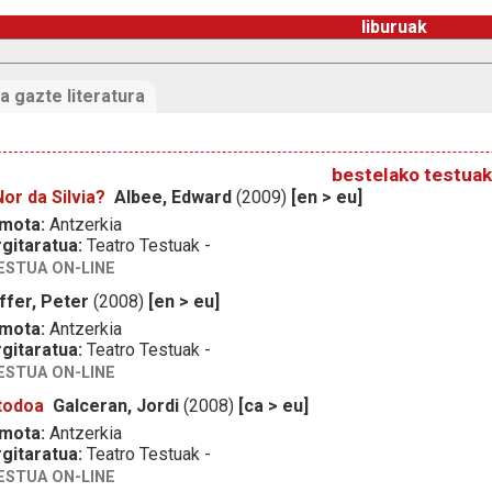
liburuak
a gazte literatura
bestelako testuak
or da Silvia?
Albee, Edward
(2009)
[en > eu]
 mota:
Antzerkia
gitaratua:
Teatro Testuak -
ESTUA ON-LINE
ffer, Peter
(2008)
[en > eu]
 mota:
Antzerkia
gitaratua:
Teatro Testuak -
ESTUA ON-LINE
todoa
Galceran, Jordi
(2008)
[ca > eu]
 mota:
Antzerkia
gitaratua:
Teatro Testuak -
ESTUA ON-LINE