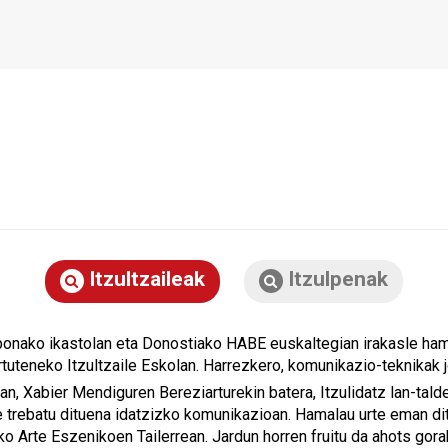
Itzultzaileak
Itzulpenak
bonako ikastolan eta Donostiako HABE euskaltegian irakasle hamar
tuteneko Itzultzaile Eskolan. Harrezkero, komunikazio-teknikak 
n, Xabier Mendiguren Bereziarturekin batera, Itzulidatz lan-talde
e trebatu dituena idatzizko komunikazioan. Hamalau urte eman di
o Arte Eszenikoen Tailerrean. Jardun horren fruitu da ahots gor