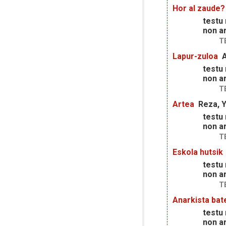
Hor al zaude?
testu
non ar
T
Lapur-zuloa
A
testu
non ar
T
Artea
Reza, 
testu
non ar
T
Eskola hutsik
testu
non ar
T
Anarkista bat
testu
non ar