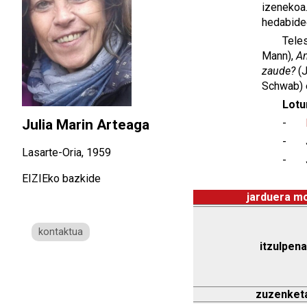
izenekoa.
hedabide
Teles
Mann),
An
zaude?
(J
Schwab) 
Lotu
-
Julia Marin Arteaga
- Ju
Lasarte-Oria, 1959
- Ju
EIZIEko bazkide
jarduera m
kontaktua
itzulpena
zuzenket