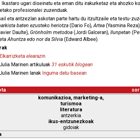
 Ikastaro ugari diseinatu eta eman ditu irakurketaz eta ahozko ko
etako profesionalei zuzenduak.
ail eta antzezlan askotan parte hartu du itzultzaile eta testu-zu
arkista baten ezusteko heriotza
(Dario Fo),
Artea
(Yasmina Reza)
avier Daulte),
Grönholm metodoa
(Jordi Galceran),
Ilunpetan
(Pet
eta
Ahuntza edo nor da Silvia
(Edward Albee).
rak
Elkarrizketa
elearazi
n
lia Marinen artikuluak
31 eskutik blogean
lia Marinen lanak
Inguma datu-basean
ota
sor
komunikazioa, marketing-a,
turismoa
literatura
antzerkia
ikus-entzunezkoak
gidoiak
a