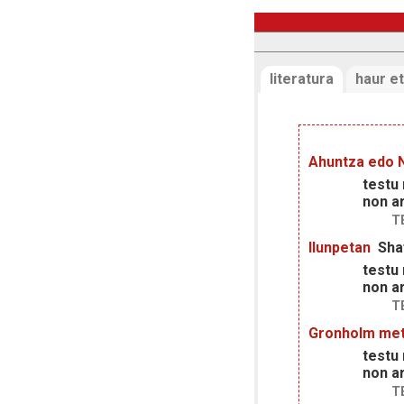
literatura
haur et
Ahuntza edo N
testu
non ar
T
Ilunpetan
Sha
testu
non ar
T
Gronholm me
testu
non ar
T