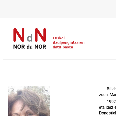
Billa
zuen, Mar
1992a
eta idazl
Donostiak