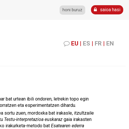
saioa hasi
honi buruz
EU
|
ES
|
FR
|
EN
 bat urtean ibili ondoren, letrekin topo egin
jorratzen eta esperimentatzen dihardu.
a sortu zuen, mordoxka bat irakasle, itzultzaile
tu
Testu-interpretazioa euskaraz
gaia irakasten
ako irakurketa-metodo bat
Esatearen ederra