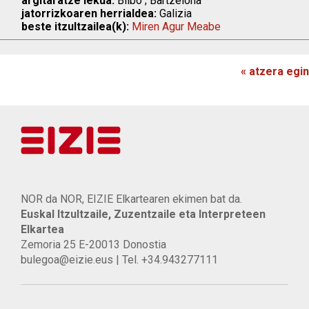
argitaratze lekua:
Bilbo ; Bartzelona
jatorrizkoaren herrialdea:
Galizia
beste itzultzailea(k):
Miren Agur Meabe
« atzera egin
NOR da NOR, EIZIE Elkartearen ekimen bat da.
Euskal Itzultzaile, Zuzentzaile eta Interpreteen
Elkartea
Zemoria 25 E-20013 Donostia
bulegoa@eizie.eus | Tel. +34.943277111