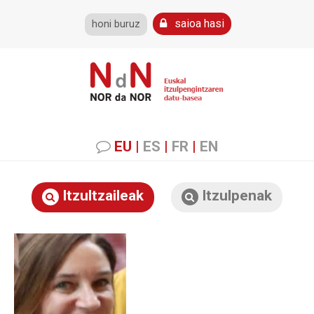
saioa hasi
honi buruz
EU
|
ES
|
FR
|
EN
Itzultzaileak
Itzulpenak