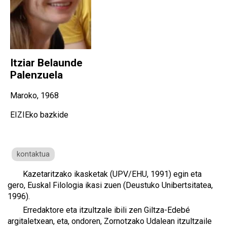
Itziar Belaunde
Palenzuela
Maroko, 1968
EIZIEko bazkide
kontaktua
Kazetaritzako ikasketak (UPV/EHU, 1991) egin eta
gero, Euskal Filologia ikasi zuen (Deustuko Unibertsitatea,
1996).
Erredaktore eta itzultzale ibili zen Giltza-Edebé
argitaletxean, eta, ondoren, Zornotzako Udalean itzultzaile