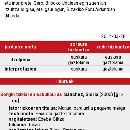
eta interprete. Gero, Bilboko Udalean egin zuen lan
itzultzaile gisa, eta, gaur egun, Bizakiko Foru Aldundian
dihardu.
2014-03-28
sorburu
jarduera mota
xede hizkuntza
hizkuntza
euskara
euskara
itzulpena
gaztelania
gaztelania
interpretazioa
euskara
gaztelania
liburuak
Sorgin txikiaren eskuliburua
Sánchez, Gloria
(2000)
[gl >
eu]
jatorrizkoaren titulua:
Manual para unha pequena meiga
testu mota:
Haur eta gazte literatura
argitaletxea:
Edebé-Giltza
bilduma:
Tukan