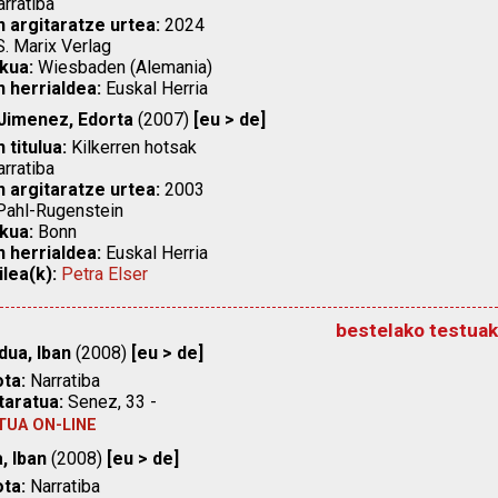
rratiba
n argitaratze urtea:
2024
. Marix Verlag
kua:
Wiesbaden (Alemania)
n herrialdea:
Euskal Herria
Jimenez, Edorta
(2007)
[eu > de]
 titulua:
Kilkerren hotsak
rratiba
n argitaratze urtea:
2003
ahl-Rugenstein
kua:
Bonn
n herrialdea:
Euskal Herria
ilea(k):
Petra Elser
bestelako testuak
dua, Iban
(2008)
[eu > de]
ta:
Narratiba
taratua:
Senez, 33 -
TUA ON-LINE
, Iban
(2008)
[eu > de]
ta:
Narratiba