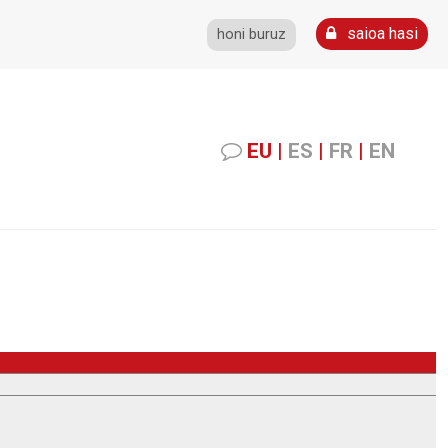
saioa hasi
honi buruz
EU
|
ES
|
FR
|
EN