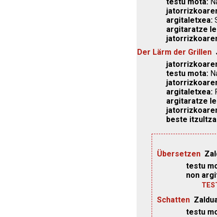
testu mota:
Na
jatorrizkoare
argitaletxea:
S
argitaratze le
jatorrizkoare
Der Lärm der Grillen
jatorrizkoaren
testu mota:
Na
jatorrizkoare
argitaletxea:
P
argitaratze le
jatorrizkoare
beste itzultza
Übersetzen
Zal
testu mo
non argi
TES
Schatten
Zaldua
testu mo