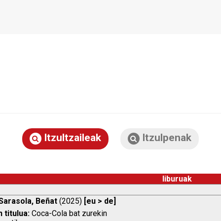
Itzultzaileak
Itzulpenak
liburuak
Sarasola, Beñat
(2025)
[eu > de]
 titulua:
Coca-Cola bat zurekin