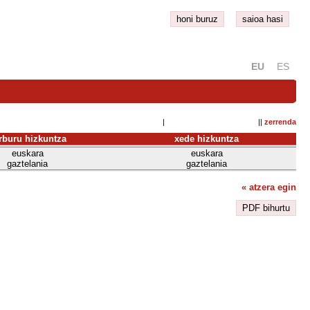
honi buruz
saioa hasi
EU
ES
| ||
zerrenda
rburu hizkuntza
xede hizkuntza
euskara
euskara
gaztelania
gaztelania
« atzera egin
PDF bihurtu