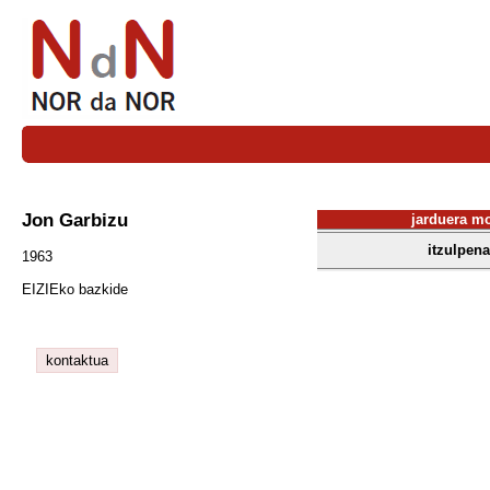
Jon Garbizu
jarduera m
itzulpena
1963
EIZIEko bazkide
kontaktua