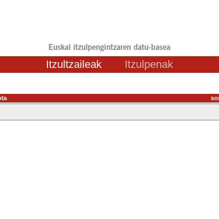
Itzultzaileak
Itzulpenak
ota
so