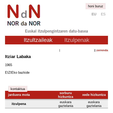
honi buruz
EU
ES
Itzultzaileak
Itzulpenak
| ||
zerrenda
Itziar Labaka
1965
EIZIEko bazkide
kontaktua
sorburu
jarduera mota
xede hizkuntza
hizkuntza
euskara
euskara
itzulpena
gaztelania
gaztelania