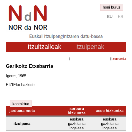
honi buruz
EU
ES
Itzultzaileak
Itzulpenak
| ||
zerrenda
Garikoitz Etxebarria
Igorre, 1965
EIZIEko bazkide
kontaktua
sorburu
jarduera mota
xede hizkuntza
hizkuntza
euskara
euskara
itzulpena
gaztelania
gaztelania
ingelesa
ingelesa