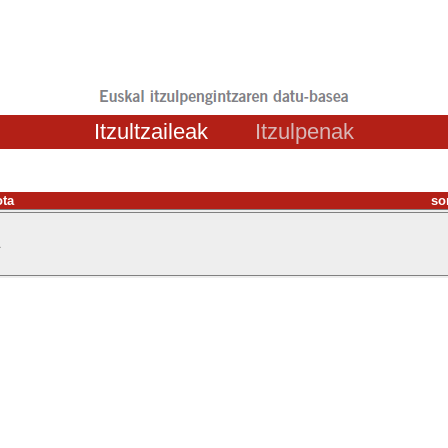
Itzultzaileak
Itzulpenak
ota
so