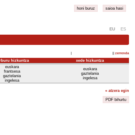
honi buruz
saioa hasi
EU
ES
| ||
zerrenda
rburu hizkuntza
xede hizkuntza
euskara
euskara
frantsesa
gaztelania
gaztelania
ingelesa
ingelesa
« atzera egin
PDF bihurtu