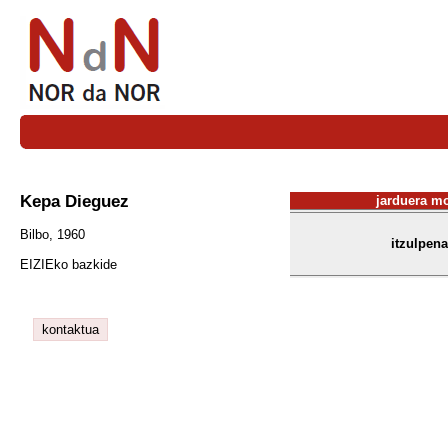
Kepa Dieguez
jarduera m
Bilbo, 1960
itzulpena
EIZIEko bazkide
kontaktua