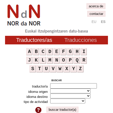
acerca de
contactar
EU
ES
Traductores/as
Traducciones
A
B
C
D
E
F
G
H
I
J
K
L
M
N
O
P
Q
R
S
T
U
V
W
X
Y
Z
buscar
traductor/a
idioma origen
idioma destino
tipo de actividad