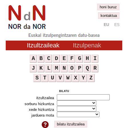
honi buruz
kontaktua
EU
ES
Itzultzaileak
Itzulpenak
A
B
C
D
E
F
G
H
I
J
K
L
M
N
O
P
Q
R
S
T
U
V
W
X
Y
Z
bilatu
itzultzailea
sorburu hizkuntza
xede hizkuntza
jarduera mota