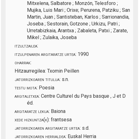
Mitxelena, Salbatore ; Monzón, Telesforo ;
Mujika, Luis Mari ; Orixe; Perurena, Patziku ; San
Martin, Juan ; Santisteban, Karlos ; Sarrionandia,
Joseba ; Sestorain, Gotzone ; Urkizu, Patri ;
Urretabizkaia, Arantxa ; Zabaleta, Patxi ; Zarate,
Mikel ; Zulaika, Joseba
itzultzailea:
itzulpenaren argitaratze urtea:
1990
oharrak:
Hitzaurregilea: Txomin Peillen
jatorrizkoaren titulua:
s.n.
testu mota:
Poesia
argitaletxea:
Centre Culturel du Pays basque , J et D
éd.
argitaratze lekua:
Baiona
xede hizkuntza(k):
frantsesa
jatorrizkoaren argitaratze urtea:
s.d.
jatorrizkoaren herrialdea:
Euskal Herria