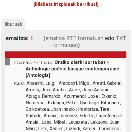
[bilaketa irizpideak berrikusi]
liburuak
emaitza:
1
(
emaitza RTF formatuan
edo
TXT
formatuan
)
1
itzulpenaren titulua:
Oraiko olerki sorta bat =
Anthologie poésie basque contemporaine
[Antologia]
egilea:
Anselmi, Luigi ; Aranbarri, Iñigo ; Aresti, Gabriel ;
Arrieta, Joxe Austin ; Artze, Jose Antonio ;
Atxaga, Bernardo ; Azurmendi, Joxe ; Etxaniz,
Nemesio ; Ezkiaga, Patxi ; Gandiaga, Bitoriano ;
Goikoetxea, Joan Inazio ; Irastortza, Tere ;
Iturbide, Amaia ; Jimenez, Edorta ; Lasa Alegria,
Amaia ; Lasa, Mikel ; Lauaxeta ; Lekuona, Juan
Mari ; Lete, Xabier ; Lizardi, Xabier ; Loramendi ;