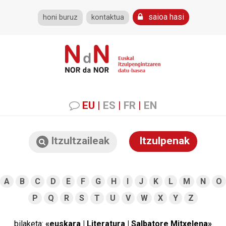
saioa hasi
honi buruz
kontaktua
EU
|
ES
|
FR
|
EN
Itzultzaileak
Itzulpenak
A
B
C
D
E
F
G
H
I
J
K
L
M
N
O
P
Q
R
S
T
U
V
W
X
Y
Z
bilaketa:
«euskara | Literatura | Salbatore Mitxelena»