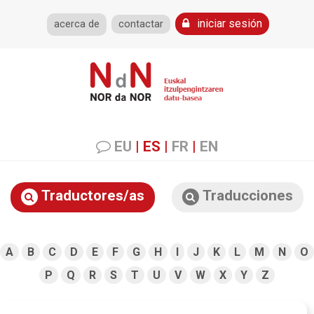
iniciar sesión
acerca de
contactar
EU
|
ES
|
FR
|
EN
Traductores/as
Traducciones
A
B
C
D
E
F
G
H
I
J
K
L
M
N
O
P
Q
R
S
T
U
V
W
X
Y
Z