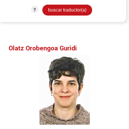
?
Olatz Orobengoa Guridi