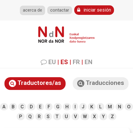
iniciar sesión
acerca de
contactar
EU
|
ES
|
FR
|
EN
Traductores/as
Traducciones
A
B
C
D
E
F
G
H
I
J
K
L
M
N
O
P
Q
R
S
T
U
V
W
X
Y
Z