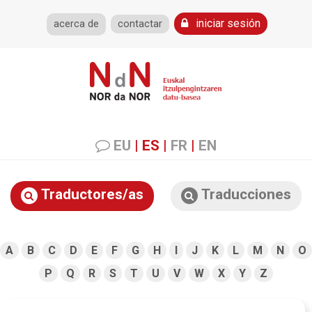
iniciar sesión
acerca de
contactar
EU
|
ES
|
FR
|
EN
Traductores/as
Traducciones
A
B
C
D
E
F
G
H
I
J
K
L
M
N
O
P
Q
R
S
T
U
V
W
X
Y
Z