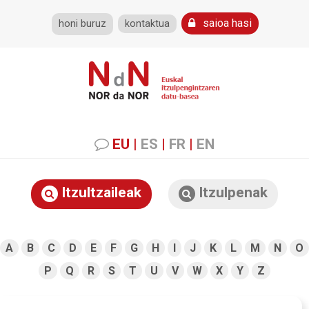
saioa hasi
honi buruz
kontaktua
EU
|
ES
|
FR
|
EN
Itzultzaileak
Itzulpenak
A
B
C
D
E
F
G
H
I
J
K
L
M
N
O
P
Q
R
S
T
U
V
W
X
Y
Z