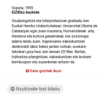
Sopela, 1995
EIZIEko bazkide
Itzulpengintza eta Interpretazioan graduatu zen
Euskal Herriko Unibertsitatean. Universitat Oberta de
Catalunyan egin zuen masterra,
Humanitateak: arte,
literatura eta kultura garaikideak
, eta soziologia
adarra landu zuen. Ingelesaren irakaskuntzan
denboraldi labur batez jardun ostean, euskara-
teknikari gisa hasi zen lanean 2018an. Bertan,
hizkuntza-plangintzan, irakaskuntzan eta testuen
berrikuspen eta zuzenketan aritzen da.
Datu guztiak ikusi
Itzultzaile bat bilatu