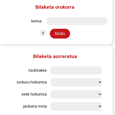
Bilaketa orokorra
testua
?
Bilaketa aurreratua
itzultzailea
sorburu hizkuntza
xede hizkuntza
jarduera mota