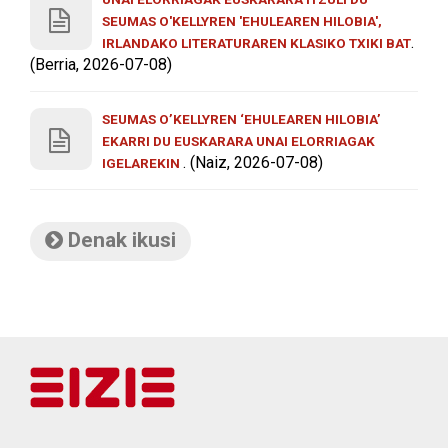
SEUMAS O'KELLYREN 'EHULEAREN HILOBIA',
.
IRLANDAKO LITERATURAREN KLASIKO TXIKI BAT
(Berria, 2026-07-08)
SEUMAS O’KELLYREN ‘EHULEAREN HILOBIA’
EKARRI DU EUSKARARA UNAI ELORRIAGAK
. (Naiz, 2026-07-08)
IGELAREKIN
Denak ikusi