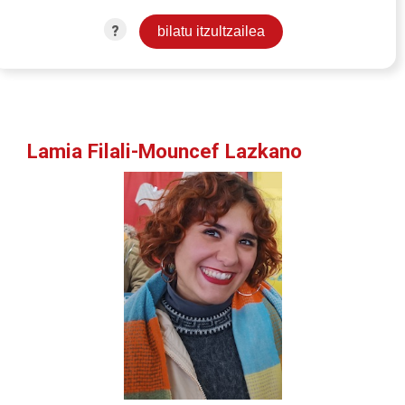
?
Lamia Filali-Mouncef Lazkano