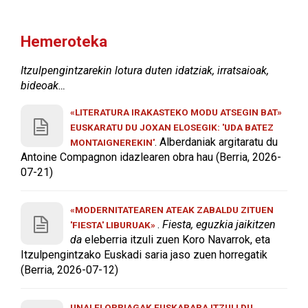
Hemeroteka
Itzulpengintzarekin lotura duten idatziak, irratsaioak,
bideoak…
«LITERATURA IRAKASTEKO MODU ATSEGIN BAT»
EUSKARATU DU JOXAN ELOSEGIK: 'UDA BATEZ
. Alberdaniak argitaratu du
MONTAIGNEREKIN'
Antoine Compagnon idazlearen obra hau (Berria, 2026-
07-21)
«MODERNITATEAREN ATEAK ZABALDU ZITUEN
.
Fiesta, eguzkia jaikitzen
'FIESTA' LIBURUAK»
da
eleberria itzuli zuen Koro Navarrok, eta
Itzulpengintzako Euskadi saria jaso zuen horregatik
(Berria, 2026-07-12)
UNAI ELORRIAGAK EUSKARARA ITZULI DU