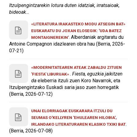
Itzulpengintzarekin lotura duten idatziak, irratsaioak,
bideoak…
«LITERATURA IRAKASTEKO MODU ATSEGIN BAT»
EUSKARATU DU JOXAN ELOSEGIK: 'UDA BATEZ
. Alberdaniak argitaratu du
MONTAIGNEREKIN'
Antoine Compagnon idazlearen obra hau (Berria, 2026-
07-21)
«MODERNITATEAREN ATEAK ZABALDU ZITUEN
.
Fiesta, eguzkia jaikitzen
'FIESTA' LIBURUAK»
da
eleberria itzuli zuen Koro Navarrok, eta
Itzulpengintzako Euskadi saria jaso zuen horregatik
(Berria, 2026-07-12)
UNAI ELORRIAGAK EUSKARARA ITZULI DU
SEUMAS O'KELLYREN 'EHULEAREN HILOBIA',
.
IRLANDAKO LITERATURAREN KLASIKO TXIKI BAT
(Berria, 2026-07-08)