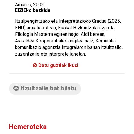
Amurrio, 2003
EIZIEko bazkide
Itzulpengintzako eta Interpretazioko Gradua (2025,
EHU) amaitu ostean, Euskal Hizkuntzalaritza eta
Filologia Masterra egiten nago. Aldi berean,
Aiaraldea Kooperatibako langilea naiz, Komunika
komunikazio agentzia integralaren baitan itzultzaile,
zuzentzaile eta interprete lanetan.
Datu guztiak ikusi
Itzultzaile bat bilatu
Hemeroteka