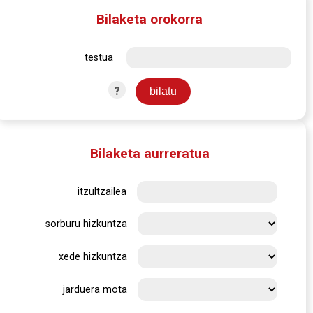
Bilaketa orokorra
testua
?
Bilaketa aurreratua
itzultzailea
sorburu hizkuntza
xede hizkuntza
jarduera mota