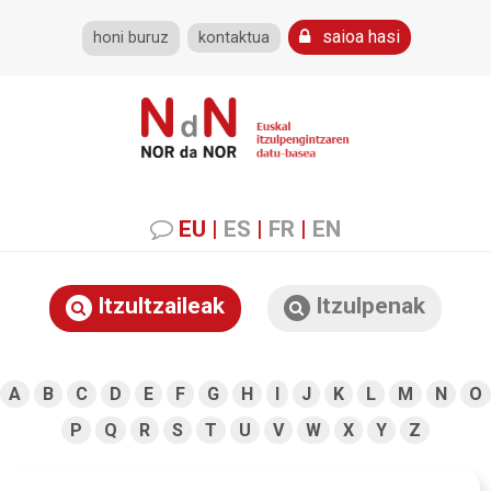
saioa hasi
honi buruz
kontaktua
EU
|
ES
|
FR
|
EN
Itzultzaileak
Itzulpenak
A
B
C
D
E
F
G
H
I
J
K
L
M
N
O
P
Q
R
S
T
U
V
W
X
Y
Z