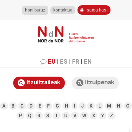
saioa hasi
honi buruz
kontaktua
EU
|
ES
|
FR
|
EN
Itzultzaileak
Itzulpenak
A
B
C
D
E
F
G
H
I
J
K
L
M
N
O
P
Q
R
S
T
U
V
W
X
Y
Z