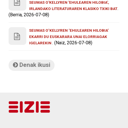
SEUMAS O'KELLYREN 'EHULEAREN HILOBIA',
.
IRLANDAKO LITERATURAREN KLASIKO TXIKI BAT
(Berria, 2026-07-08)
SEUMAS O’KELLYREN ‘EHULEAREN HILOBIA’
EKARRI DU EUSKARARA UNAI ELORRIAGAK
. (Naiz, 2026-07-08)
IGELAREKIN
Denak ikusi