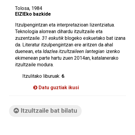
Tolosa, 1984
EIZIEko bazkide
Itzulpengintzan eta interpretazioan lizentziatua.
Teknologia alorrean dihardu itzultzaile eta
zuzentzaile.
31 eskutik
blogeko eskuetako bat izana
da. Literatur itzulpengintzan ere aritzen da ahal
duenean, eta
Idazlea itzultzaileen lantegian
izenko
ekimenean parte hartu zuen 2014an, katalanerako
itzultzaile modura.
Itzulitako liburuak:
6
.
Datu guztiak ikusi
Itzultzaile bat bilatu