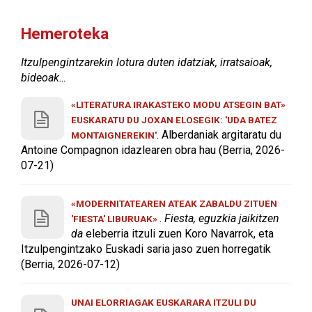
Hemeroteka
Itzulpengintzarekin lotura duten idatziak, irratsaioak,
bideoak…
«LITERATURA IRAKASTEKO MODU ATSEGIN BAT»
EUSKARATU DU JOXAN ELOSEGIK: 'UDA BATEZ
. Alberdaniak argitaratu du
MONTAIGNEREKIN'
Antoine Compagnon idazlearen obra hau (Berria, 2026-
07-21)
«MODERNITATEAREN ATEAK ZABALDU ZITUEN
.
Fiesta, eguzkia jaikitzen
'FIESTA' LIBURUAK»
da
eleberria itzuli zuen Koro Navarrok, eta
Itzulpengintzako Euskadi saria jaso zuen horregatik
(Berria, 2026-07-12)
UNAI ELORRIAGAK EUSKARARA ITZULI DU