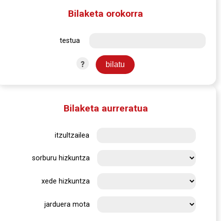
Bilaketa orokorra
testua
?
Bilaketa aurreratua
itzultzailea
sorburu hizkuntza
xede hizkuntza
jarduera mota