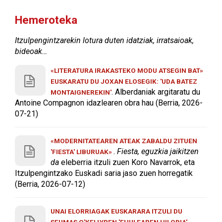
Hemeroteka
Itzulpengintzarekin lotura duten idatziak, irratsaioak,
bideoak…
«LITERATURA IRAKASTEKO MODU ATSEGIN BAT»
EUSKARATU DU JOXAN ELOSEGIK: 'UDA BATEZ
. Alberdaniak argitaratu du
MONTAIGNEREKIN'
Antoine Compagnon idazlearen obra hau (Berria, 2026-
07-21)
«MODERNITATEAREN ATEAK ZABALDU ZITUEN
.
Fiesta, eguzkia jaikitzen
'FIESTA' LIBURUAK»
da
eleberria itzuli zuen Koro Navarrok, eta
Itzulpengintzako Euskadi saria jaso zuen horregatik
(Berria, 2026-07-12)
UNAI ELORRIAGAK EUSKARARA ITZULI DU