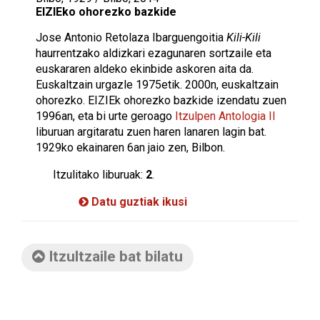
EIZIEko ohorezko bazkide
Jose Antonio Retolaza Ibarguengoitia
Kili-Kili
haurrentzako aldizkari ezagunaren sortzaile eta
euskararen aldeko ekinbide askoren aita da.
Euskaltzain urgazle 1975etik. 2000n, euskaltzain
ohorezko. EIZIEk ohorezko bazkide izendatu zuen
1996an, eta bi urte geroago
Itzulpen Antologia II
liburuan argitaratu zuen haren lanaren lagin bat.
1929ko ekainaren 6an jaio zen, Bilbon.
Itzulitako liburuak:
2
.
Datu guztiak ikusi
Itzultzaile bat bilatu