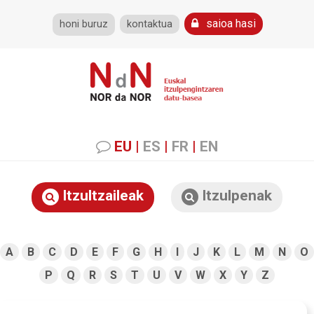
saioa hasi
honi buruz
kontaktua
EU
|
ES
|
FR
|
EN
Itzultzaileak
Itzulpenak
A
B
C
D
E
F
G
H
I
J
K
L
M
N
O
P
Q
R
S
T
U
V
W
X
Y
Z