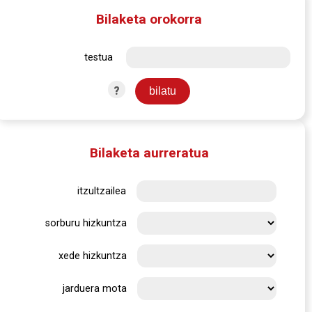
Bilaketa orokorra
testua
?
Bilaketa aurreratua
itzultzailea
sorburu hizkuntza
xede hizkuntza
jarduera mota