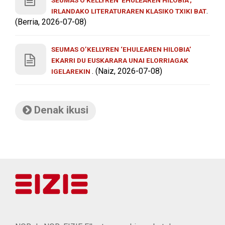
SEUMAS O'KELLYREN 'EHULEAREN HILOBIA',
.
IRLANDAKO LITERATURAREN KLASIKO TXIKI BAT
(Berria, 2026-07-08)
SEUMAS O’KELLYREN ‘EHULEAREN HILOBIA’
EKARRI DU EUSKARARA UNAI ELORRIAGAK
. (Naiz, 2026-07-08)
IGELAREKIN
Denak ikusi