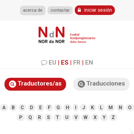
iniciar sesión
acerca de
contactar
EU
|
ES
|
FR
|
EN
Traductores/as
Traducciones
A
B
C
D
E
F
G
H
I
J
K
L
M
N
O
P
Q
R
S
T
U
V
W
X
Y
Z