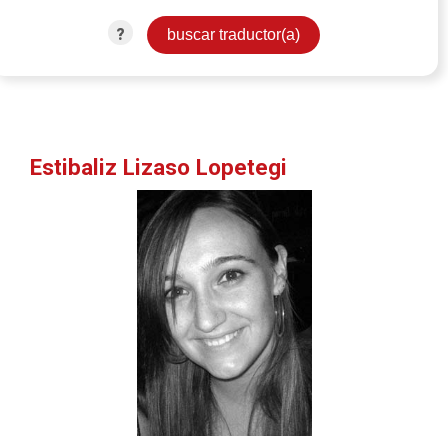
?
Estibaliz Lizaso Lopetegi