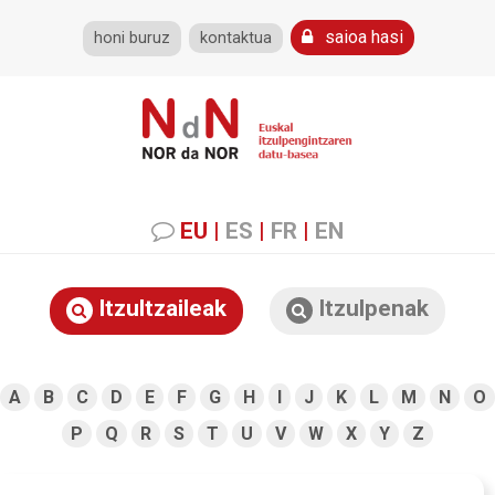
saioa hasi
honi buruz
kontaktua
EU
|
ES
|
FR
|
EN
Itzultzaileak
Itzulpenak
A
B
C
D
E
F
G
H
I
J
K
L
M
N
O
P
Q
R
S
T
U
V
W
X
Y
Z