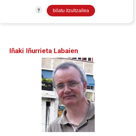
?
Iñaki Iñurrieta Labaien