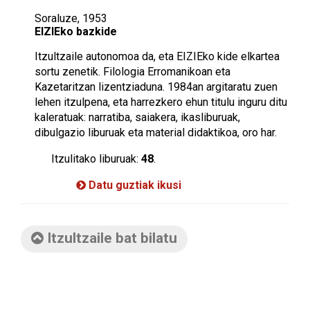
Soraluze, 1953
EIZIEko bazkide
Itzultzaile autonomoa da, eta EIZIEko kide elkartea
sortu zenetik. Filologia Erromanikoan eta
Kazetaritzan lizentziaduna. 1984an argitaratu zuen
lehen itzulpena, eta harrezkero ehun titulu inguru ditu
kaleratuak: narratiba, saiakera, ikasliburuak,
dibulgazio liburuak eta material didaktikoa, oro har.
Itzulitako liburuak:
48
.
Datu guztiak ikusi
Itzultzaile bat bilatu