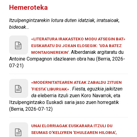
Hemeroteka
Itzulpengintzarekin lotura duten idatziak, irratsaioak,
bideoak…
«LITERATURA IRAKASTEKO MODU ATSEGIN BAT»
EUSKARATU DU JOXAN ELOSEGIK: 'UDA BATEZ
. Alberdaniak argitaratu du
MONTAIGNEREKIN'
Antoine Compagnon idazlearen obra hau (Berria, 2026-
07-21)
«MODERNITATEAREN ATEAK ZABALDU ZITUEN
.
Fiesta, eguzkia jaikitzen
'FIESTA' LIBURUAK»
da
eleberria itzuli zuen Koro Navarrok, eta
Itzulpengintzako Euskadi saria jaso zuen horregatik
(Berria, 2026-07-12)
UNAI ELORRIAGAK EUSKARARA ITZULI DU
SEUMAS O'KELLYREN 'EHULEAREN HILOBIA',