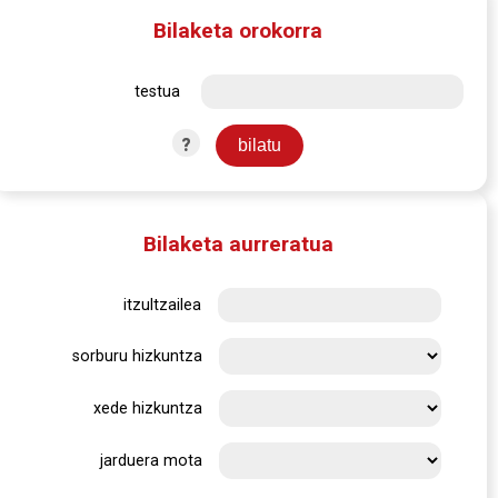
Bilaketa orokorra
testua
?
Bilaketa aurreratua
itzultzailea
sorburu hizkuntza
xede hizkuntza
jarduera mota