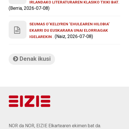
.
IRLANDAKO LITERATURAREN KLASIKO TXIKI BAT
(Berria, 2026-07-08)
SEUMAS O’KELLYREN ‘EHULEAREN HILOBIA’
EKARRI DU EUSKARARA UNAI ELORRIAGAK
. (Naiz, 2026-07-08)
IGELAREKIN
Denak ikusi
NOR da NOR, EIZIE Elkartearen ekimen bat da.