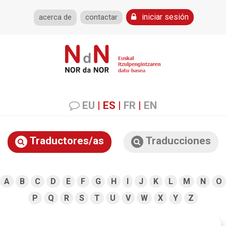
iniciar sesión
acerca de
contactar
EU
|
ES
|
FR
|
EN
Traductores/as
Traducciones
A
B
C
D
E
F
G
H
I
J
K
L
M
N
O
P
Q
R
S
T
U
V
W
X
Y
Z