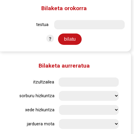
Bilaketa orokorra
testua
?
Bilaketa aurreratua
itzultzailea
sorburu hizkuntza
xede hizkuntza
jarduera mota