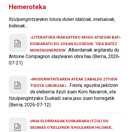
Hemeroteka
Itzulpengintzarekin lotura duten idatziak, irratsaioak,
bideoak…
«LITERATURA IRAKASTEKO MODU ATSEGIN BAT»
EUSKARATU DU JOXAN ELOSEGIK: 'UDA BATEZ
. Alberdaniak argitaratu du
MONTAIGNEREKIN'
Antoine Compagnon idazlearen obra hau (Berria, 2026-
07-21)
«MODERNITATEAREN ATEAK ZABALDU ZITUEN
.
Fiesta, eguzkia jaikitzen
'FIESTA' LIBURUAK»
da
eleberria itzuli zuen Koro Navarrok, eta
Itzulpengintzako Euskadi saria jaso zuen horregatik
(Berria, 2026-07-12)
UNAI ELORRIAGAK EUSKARARA ITZULI DU
SEUMAS O'KELLYREN 'EHULEAREN HILOBIA',