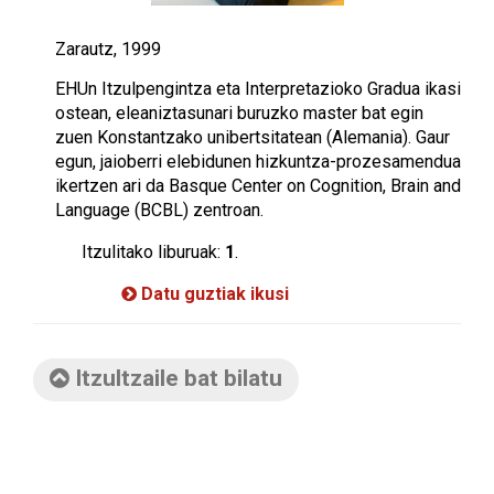
Zarautz, 1999
EHUn Itzulpengintza eta Interpretazioko Gradua ikasi
ostean, eleaniztasunari buruzko master bat egin
zuen Konstantzako unibertsitatean (Alemania). Gaur
egun, jaioberri elebidunen hizkuntza-prozesamendua
ikertzen ari da Basque Center on Cognition, Brain and
Language (BCBL) zentroan.
Itzulitako liburuak:
1
.
Datu guztiak ikusi
Itzultzaile bat bilatu