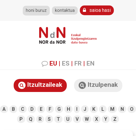
saioa hasi
honi buruz
kontaktua
EU
|
ES
|
FR
|
EN
Itzultzaileak
Itzulpenak
A
B
C
D
E
F
G
H
I
J
K
L
M
N
O
P
Q
R
S
T
U
V
W
X
Y
Z