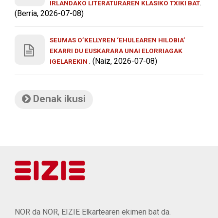
.
IRLANDAKO LITERATURAREN KLASIKO TXIKI BAT
(Berria, 2026-07-08)
SEUMAS O’KELLYREN ‘EHULEAREN HILOBIA’
EKARRI DU EUSKARARA UNAI ELORRIAGAK
. (Naiz, 2026-07-08)
IGELAREKIN
Denak ikusi
NOR da NOR, EIZIE Elkartearen ekimen bat da.