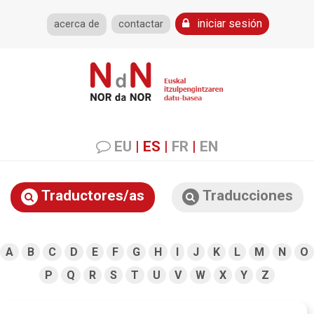
iniciar sesión
acerca de
contactar
EU
|
ES
|
FR
|
EN
Traductores/as
Traducciones
A
B
C
D
E
F
G
H
I
J
K
L
M
N
O
P
Q
R
S
T
U
V
W
X
Y
Z