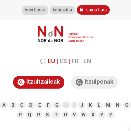
saioa hasi
honi buruz
kontaktua
EU
|
ES
|
FR
|
EN
Itzultzaileak
Itzulpenak
A
B
C
D
E
F
G
H
I
J
K
L
M
N
O
P
Q
R
S
T
U
V
W
X
Y
Z