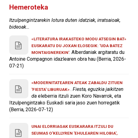
Hemeroteka
Itzulpengintzarekin lotura duten idatziak, irratsaioak,
bideoak…
«LITERATURA IRAKASTEKO MODU ATSEGIN BAT»
EUSKARATU DU JOXAN ELOSEGIK: 'UDA BATEZ
. Alberdaniak argitaratu du
MONTAIGNEREKIN'
Antoine Compagnon idazlearen obra hau (Berria, 2026-
07-21)
«MODERNITATEAREN ATEAK ZABALDU ZITUEN
.
Fiesta, eguzkia jaikitzen
'FIESTA' LIBURUAK»
da
eleberria itzuli zuen Koro Navarrok, eta
Itzulpengintzako Euskadi saria jaso zuen horregatik
(Berria, 2026-07-12)
UNAI ELORRIAGAK EUSKARARA ITZULI DU
SEUMAS O'KELLYREN 'EHULEAREN HILOBIA',