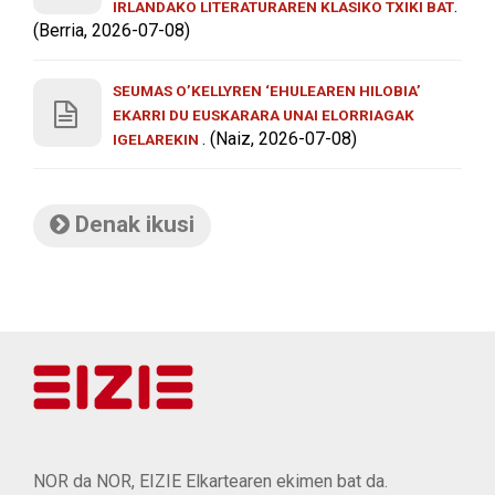
.
IRLANDAKO LITERATURAREN KLASIKO TXIKI BAT
(Berria, 2026-07-08)
SEUMAS O’KELLYREN ‘EHULEAREN HILOBIA’
EKARRI DU EUSKARARA UNAI ELORRIAGAK
. (Naiz, 2026-07-08)
IGELAREKIN
Denak ikusi
NOR da NOR, EIZIE Elkartearen ekimen bat da.