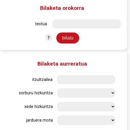
Bilaketa orokorra
testua
?
Bilaketa aurreratua
itzultzailea
sorburu hizkuntza
xede hizkuntza
jarduera mota