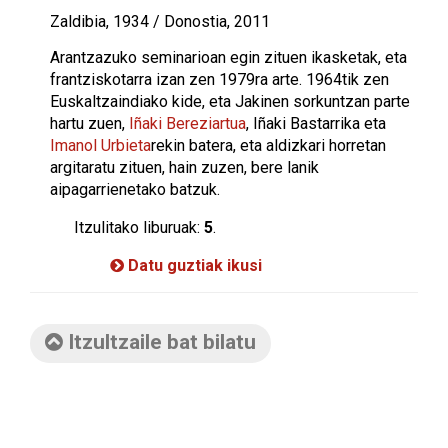
Zaldibia, 1934 / Donostia, 2011
Arantzazuko seminarioan egin zituen ikasketak, eta
frantziskotarra izan zen 1979ra arte. 1964tik zen
Euskaltzaindiako kide, eta Jakinen sorkuntzan parte
hartu zuen,
Iñaki Bereziartua
, Iñaki Bastarrika eta
Imanol Urbieta
rekin batera, eta aldizkari horretan
argitaratu zituen, hain zuzen, bere lanik
aipagarrienetako batzuk.
Itzulitako liburuak:
5
.
Datu guztiak ikusi
Itzultzaile bat bilatu