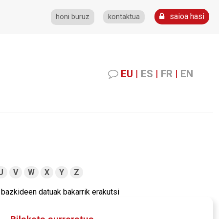
saioa hasi
honi buruz
kontaktua
EU
|
ES
|
FR
|
EN
U
V
W
X
Y
Z
bazkideen datuak bakarrik erakutsi