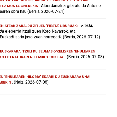
. Alberdaniak argitaratu du Antoine
ATEZ MONTAIGNEREKIN'
aren obra hau (Berria, 2026-07-21)
.
Fiesta,
 ATEAK ZABALDU ZITUEN 'FIESTA' LIBURUAK»
 da
eleberria itzuli zuen Koro Navarrok, eta
Euskadi saria jaso zuen horregatik (Berria, 2026-07-12)
EUSKARARA ITZULI DU SEUMAS O'KELLYREN 'EHULEAREN
. (Berria, 2026-07-08)
AKO LITERATURAREN KLASIKO TXIKI BAT
N ‘EHULEAREN HILOBIA’ EKARRI DU EUSKARARA UNAI
. (Naiz, 2026-07-08)
AREKIN