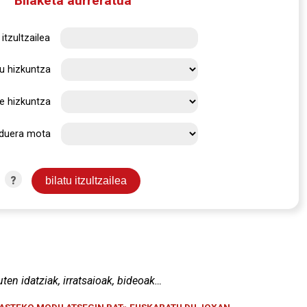
Bilaketa aurreratua
itzultzailea
u hizkuntza
e hizkuntza
rduera mota
?
uten idatziak, irratsaioak, bideoak…
KASTEKO MODU ATSEGIN BAT» EUSKARATU DU JOXAN