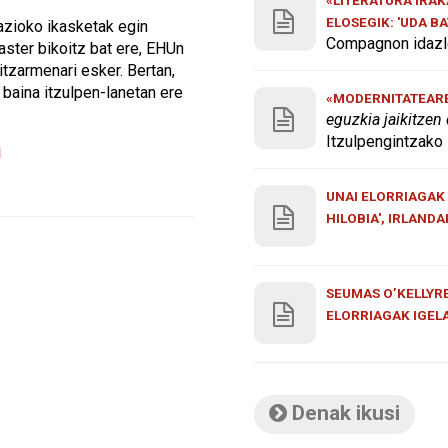
ELOSEGIK: 'UDA B
tazioko ikasketak egin
Compagnon idazle
master bikoitz bat ere, EHUn
tzarmenari esker. Bertan,
 baina itzulpen-lanetan ere
«MODERNITATEAREN
eguzkia jaikitzen
Itzulpengintzako 
i
UNAI ELORRIAGAK 
HILOBIA', IRLAND
SEUMAS O’KELLYRE
ELORRIAGAK IGEL
Denak ikusi