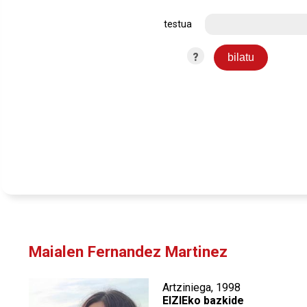
testua
?
Maialen Fernandez Martinez
Artziniega, 1998
EIZIEko bazkide