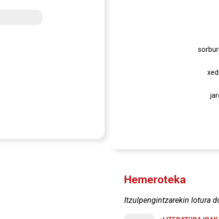
sorbur
xed
ja
Hemeroteka
Itzulpengintzarekin lotura d
«LITERATURA IRA