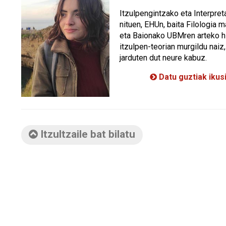
Itzulpengintzako eta Interpre
nituen, EHUn, baita Filologia 
eta Baionako UBMren arteko hi
itzulpen-teorian murgildu naiz,
jarduten dut neure kabuz.
Datu guztiak ikus
Itzultzaile bat bilatu