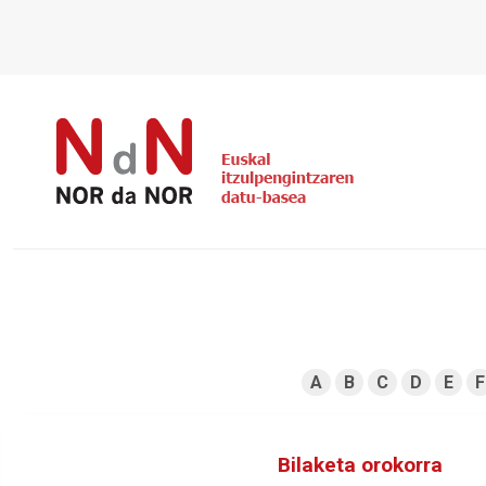
A
B
C
D
E
F
Bilaketa orokorra