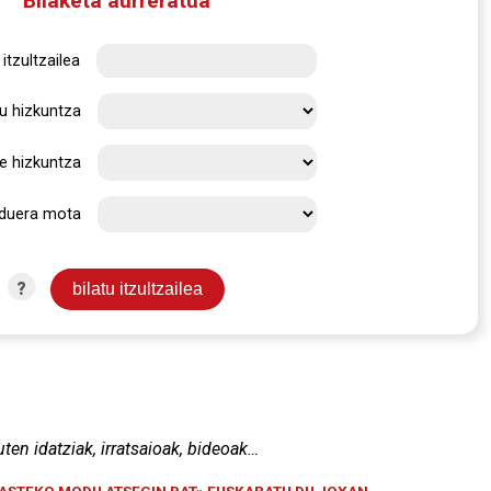
Bilaketa aurreratua
itzultzailea
u hizkuntza
e hizkuntza
rduera mota
?
uten idatziak, irratsaioak, bideoak…
KASTEKO MODU ATSEGIN BAT» EUSKARATU DU JOXAN