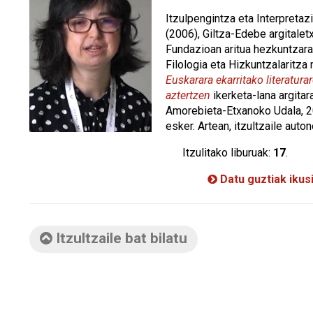
Itzulpengintza eta Interpretaz
(2006), Giltza-Edebe argitalet
Fundazioan aritua hezkuntzara
Filologia eta Hizkuntzalaritza
Euskarara ekarritako literatura
aztertzen
ikerketa-lana argitar
Amorebieta-Etxanoko Udala, 20
esker. Artean, itzultzaile auton
Itzulitako liburuak:
17
.
Datu guztiak ikus
Itzultzaile bat bilatu