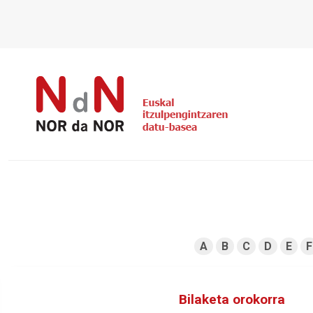
A
B
C
D
E
F
Bilaketa orokorra