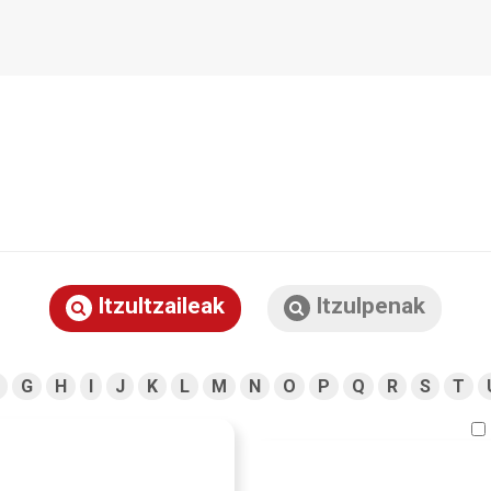
Itzultzaileak
Itzulpenak
G
H
I
J
K
L
M
N
O
P
Q
R
S
T