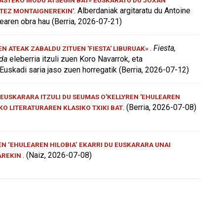
. Alberdaniak argitaratu du Antoine
ATEZ MONTAIGNEREKIN'
aren obra hau (Berria, 2026-07-21)
.
Fiesta,
 ATEAK ZABALDU ZITUEN 'FIESTA' LIBURUAK»
 da
eleberria itzuli zuen Koro Navarrok, eta
Euskadi saria jaso zuen horregatik (Berria, 2026-07-12)
EUSKARARA ITZULI DU SEUMAS O'KELLYREN 'EHULEAREN
. (Berria, 2026-07-08)
AKO LITERATURAREN KLASIKO TXIKI BAT
N ‘EHULEAREN HILOBIA’ EKARRI DU EUSKARARA UNAI
. (Naiz, 2026-07-08)
AREKIN