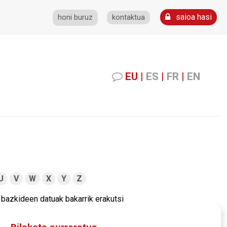
saioa hasi
honi buruz
kontaktua
EU
|
ES
|
FR
|
EN
U
V
W
X
Y
Z
bazkideen datuak bakarrik erakutsi