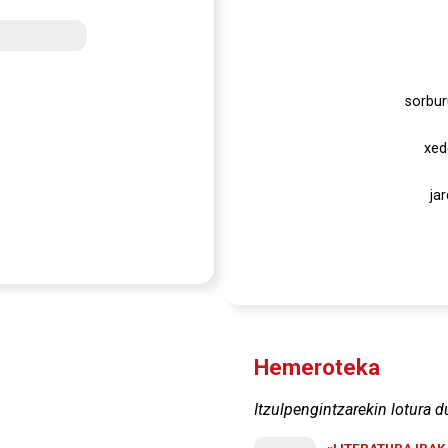
sorbur
xed
ja
Hemeroteka
Itzulpengintzarekin lotura d
«LITERATURA IRA