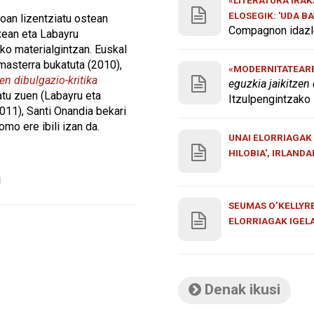
ELOSEGIK: 'UDA B
ioan lizentziatu ostean
Compagnon idazle
xean eta Labayru
ko materialgintzan. Euskal
 masterra bukatuta (2010),
«MODERNITATEAREN
ren dibulgazio-kritika
eguzkia jaikitzen
atu zuen (Labayru eta
Itzulpengintzako 
11), Santi Onandia bekari
omo ere ibili izan da.
UNAI ELORRIAGAK 
HILOBIA', IRLAND
i
SEUMAS O’KELLYRE
ELORRIAGAK IGEL
Denak ikusi