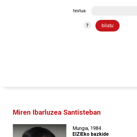
testua
?
Miren Ibarluzea Santisteban
Mungia, 1984
EIZIEko bazkide