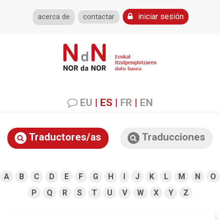
iniciar sesión
acerca de
contactar
EU
|
ES
|
FR
|
EN
Traductores/as
Traducciones
A
B
C
D
E
F
G
H
I
J
K
L
M
N
O
P
Q
R
S
T
U
V
W
X
Y
Z