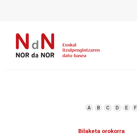
A
B
C
D
E
F
Bilaketa orokorra