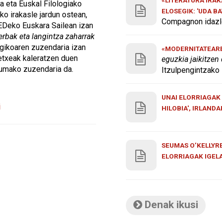
fia eta Euskal Filologiako
ELOSEGIK: 'UDA B
ko irakasle jardun ostean,
Compagnon idazle
Deko Euskara Sailean izan
erbak eta langintza zaharrak
ogikoaren zuzendaria izan
«MODERNITATEAREN
letxeak kaleratzen duen
eguzkia jaikitzen
dumako zuzendaria da.
Itzulpengintzako 
UNAI ELORRIAGAK 
i
HILOBIA', IRLAND
SEUMAS O’KELLYRE
ELORRIAGAK IGEL
Denak ikusi