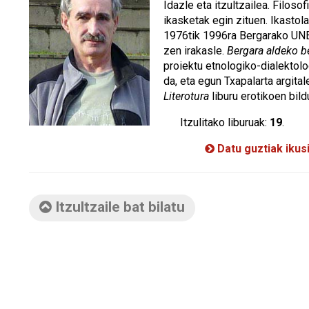
Idazle eta itzultzailea. Filoso
ikasketak egin zituen. Ikastola
1976tik 1996ra Bergarako UNE
zen irakasle.
Bergara aldeko b
proiektu etnologiko-dialektol
da, eta egun Txapalarta argita
Literotura
liburu erotikoen bil
Itzulitako liburuak:
19
.
Datu guztiak ikus
Itzultzaile bat bilatu