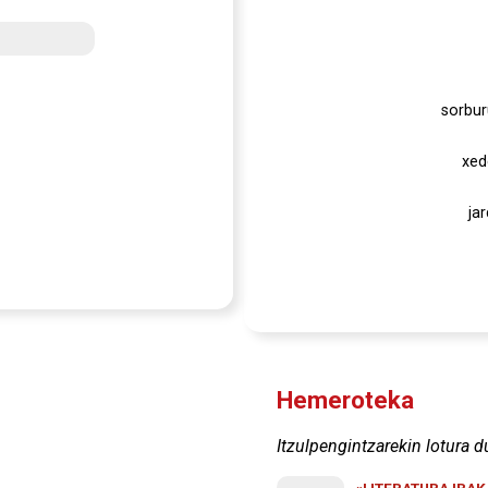
sorbur
xed
ja
Hemeroteka
Itzulpengintzarekin lotura d
«LITERATURA IRA