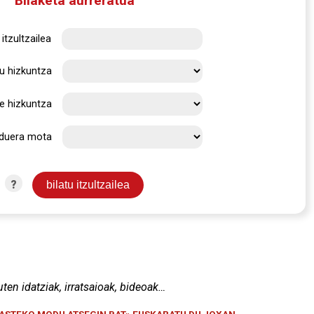
Bilaketa aurreratua
itzultzailea
u hizkuntza
e hizkuntza
rduera mota
?
uten idatziak, irratsaioak, bideoak…
KASTEKO MODU ATSEGIN BAT» EUSKARATU DU JOXAN