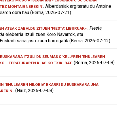
. Alberdaniak argitaratu du Antoine
ATEZ MONTAIGNEREKIN'
aren obra hau (Berria, 2026-07-21)
.
Fiesta,
 ATEAK ZABALDU ZITUEN 'FIESTA' LIBURUAK»
 da
eleberria itzuli zuen Koro Navarrok, eta
Euskadi saria jaso zuen horregatik (Berria, 2026-07-12)
EUSKARARA ITZULI DU SEUMAS O'KELLYREN 'EHULEAREN
. (Berria, 2026-07-08)
AKO LITERATURAREN KLASIKO TXIKI BAT
N ‘EHULEAREN HILOBIA’ EKARRI DU EUSKARARA UNAI
. (Naiz, 2026-07-08)
AREKIN