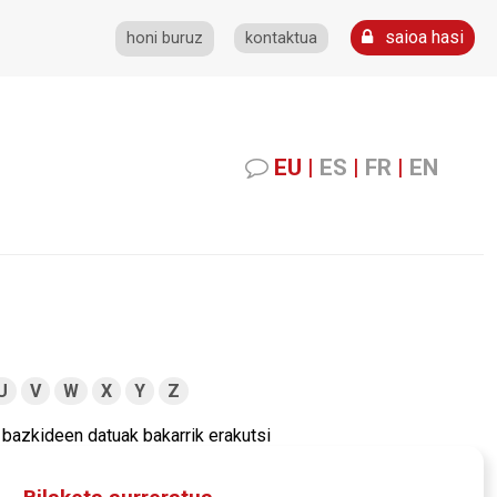
saioa hasi
honi buruz
kontaktua
EU
|
ES
|
FR
|
EN
U
V
W
X
Y
Z
bazkideen datuak bakarrik erakutsi