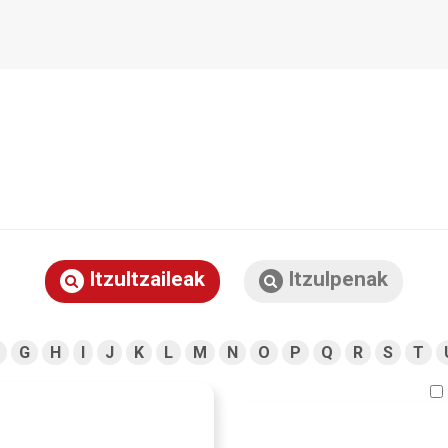
Itzultzaileak
Itzulpenak
G
H
I
J
K
L
M
N
O
P
Q
R
S
T