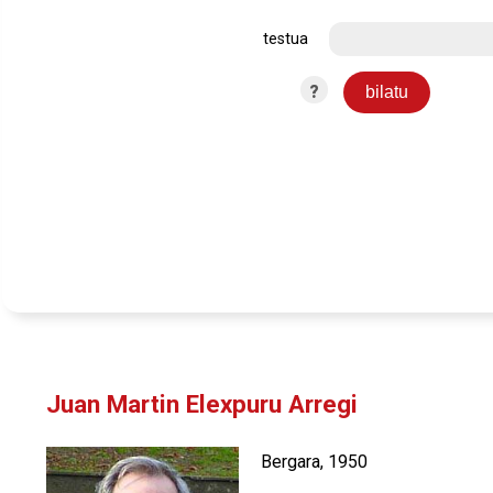
testua
?
Juan Martin Elexpuru Arregi
Bergara, 1950