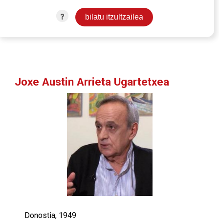
?
Joxe Austin Arrieta Ugartetxea
Donostia, 1949