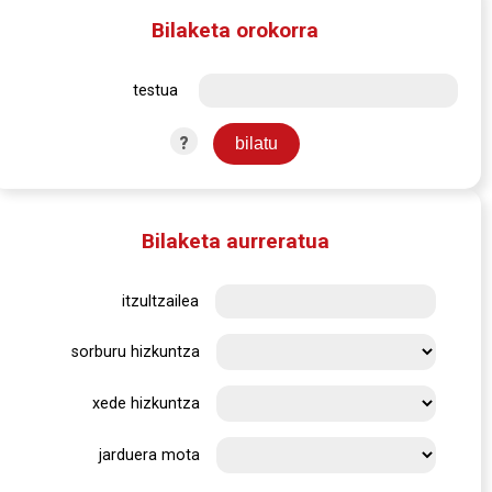
Bilaketa orokorra
testua
?
Bilaketa aurreratua
itzultzailea
sorburu hizkuntza
xede hizkuntza
jarduera mota