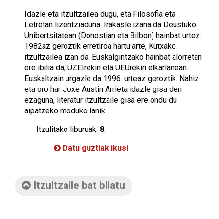
Idazle eta itzultzailea dugu, eta Filosofia eta
Letretan lizentziaduna. Irakasle izana da Deustuko
Unibertsitatean (Donostian eta Bilbon) hainbat urtez.
1982az geroztik erretiroa hartu arte, Kutxako
itzultzailea izan da. Euskalgintzako hainbat alorretan
ere ibilia da, UZEIrekin eta UEUrekin elkarlanean.
Euskaltzain urgazle da 1996. urteaz geroztik. Nahiz
eta oro har Joxe Austin Arrieta idazle gisa den
ezaguna, literatur itzultzaile gisa ere ondu du
aipatzeko moduko lanik.
Itzulitako liburuak:
8
.
Datu guztiak ikusi
Itzultzaile bat bilatu