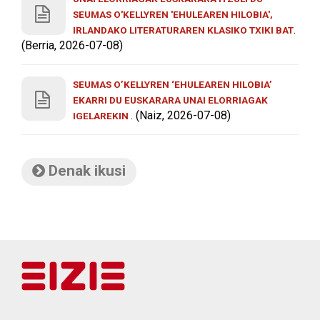
SEUMAS O'KELLYREN 'EHULEAREN HILOBIA',
.
IRLANDAKO LITERATURAREN KLASIKO TXIKI BAT
(Berria, 2026-07-08)
SEUMAS O’KELLYREN ‘EHULEAREN HILOBIA’
EKARRI DU EUSKARARA UNAI ELORRIAGAK
. (Naiz, 2026-07-08)
IGELAREKIN
Denak ikusi