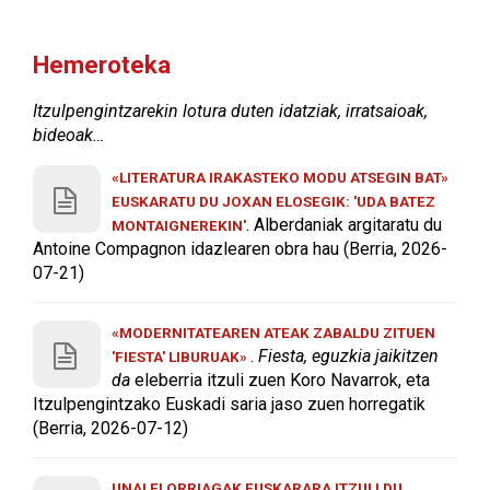
Hemeroteka
Itzulpengintzarekin lotura duten idatziak, irratsaioak,
bideoak…
«LITERATURA IRAKASTEKO MODU ATSEGIN BAT»
EUSKARATU DU JOXAN ELOSEGIK: 'UDA BATEZ
. Alberdaniak argitaratu du
MONTAIGNEREKIN'
Antoine Compagnon idazlearen obra hau (Berria, 2026-
07-21)
«MODERNITATEAREN ATEAK ZABALDU ZITUEN
.
Fiesta, eguzkia jaikitzen
'FIESTA' LIBURUAK»
da
eleberria itzuli zuen Koro Navarrok, eta
Itzulpengintzako Euskadi saria jaso zuen horregatik
(Berria, 2026-07-12)
UNAI ELORRIAGAK EUSKARARA ITZULI DU