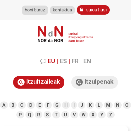
saioa hasi
honi buruz
kontaktua
EU
|
ES
|
FR
|
EN
Itzultzaileak
Itzulpenak
A
B
C
D
E
F
G
H
I
J
K
L
M
N
O
P
Q
R
S
T
U
V
W
X
Y
Z