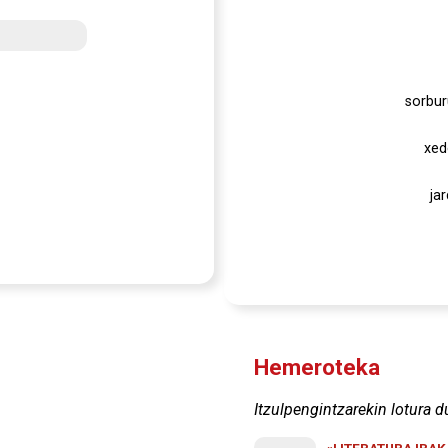
sorbur
xed
ja
Hemeroteka
Itzulpengintzarekin lotura d
«LITERATURA IRA