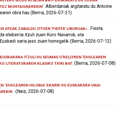
. Alberdaniak argitaratu du Antoine
ATEZ MONTAIGNEREKIN'
aren obra hau (Berria, 2026-07-21)
.
Fiesta,
 ATEAK ZABALDU ZITUEN 'FIESTA' LIBURUAK»
 da
eleberria itzuli zuen Koro Navarrok, eta
Euskadi saria jaso zuen horregatik (Berria, 2026-07-12)
EUSKARARA ITZULI DU SEUMAS O'KELLYREN 'EHULEAREN
. (Berria, 2026-07-08)
AKO LITERATURAREN KLASIKO TXIKI BAT
N ‘EHULEAREN HILOBIA’ EKARRI DU EUSKARARA UNAI
. (Naiz, 2026-07-08)
AREKIN