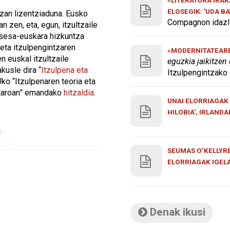
ELOSEGIK: 'UDA B
tzan lizentziaduna. Eusko
Compagnon idazle
n zen, eta, egun, itzultzaile
tsesa-euskara hizkuntza
eta itzulpengintzaren
«MODERNITATEAREN
n euskal itzultzaile
eguzkia jaikitzen
kusle dira “
Itzulpena eta
Itzulpengintzako 
Uko “Itzulpenaren teoria eta
astaroan” emandako
hitzaldia
.
UNAI ELORRIAGAK 
HILOBIA', IRLAND
i
SEUMAS O’KELLYRE
ELORRIAGAK IGEL
Denak ikusi