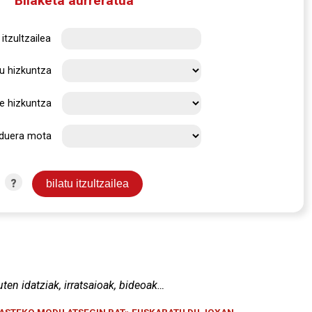
Bilaketa aurreratua
itzultzailea
u hizkuntza
e hizkuntza
rduera mota
?
uten idatziak, irratsaioak, bideoak…
KASTEKO MODU ATSEGIN BAT» EUSKARATU DU JOXAN