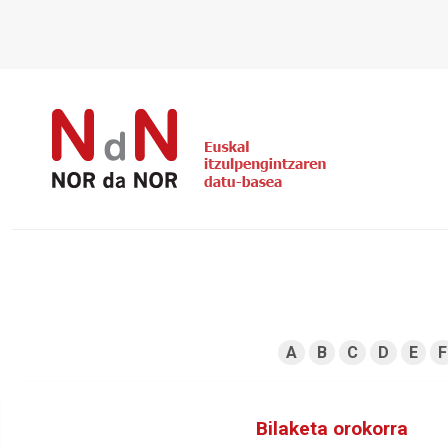
A
B
C
D
E
F
Bilaketa orokorra