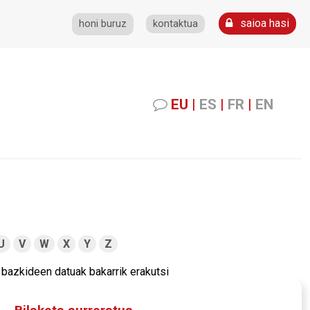
saioa hasi
honi buruz
kontaktua
EU
|
ES
|
FR
|
EN
U
V
W
X
Y
Z
bazkideen datuak bakarrik erakutsi