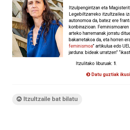
Itzulpengintzan eta Magisteri
Legebiltzarreko itzultzailea iza
autonomoa da, batez ere fran
konbinazioan. Feminismoaren 
arteko harremanak jorratu ditue
bakarretakoa da, eta horren era
feminismoa
” artikulua edo UE
jarduna: bideak urratzen” “ik
Itzulitako liburuak:
1
.
Datu guztiak ikus
Itzultzaile bat bilatu