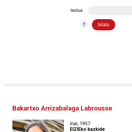
testua
?
Bakartxo Arrizabalaga Labrousse
Irun, 1957
EIZIEko bazkide