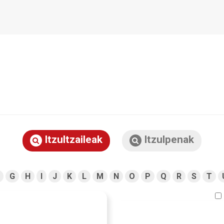
Itzultzaileak
Itzulpenak
G
H
I
J
K
L
M
N
O
P
Q
R
S
T