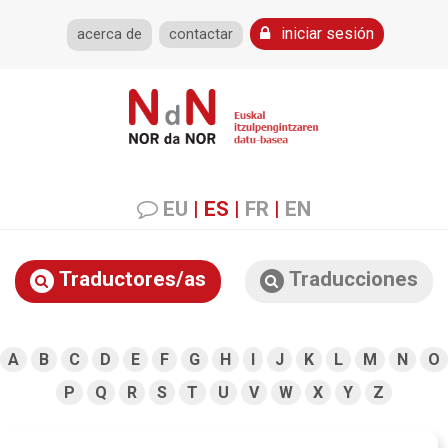
iniciar sesión
acerca de
contactar
EU
|
ES
|
FR
|
EN
Traductores/as
Traducciones
A
B
C
D
E
F
G
H
I
J
K
L
M
N
O
P
Q
R
S
T
U
V
W
X
Y
Z